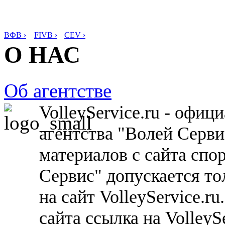
ВФВ ›
FIVB ›
CEV ›
О НАС
Об агентстве
VolleyService.ru - офи
агентства "Волей Серв
материалов с сайта спо
Сервис" допускается то
на сайт VolleyService.r
сайта ссылка на VolleyS