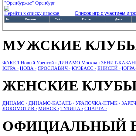
"Оренбуржье" Оренбург
Перейти к списку игроков
Список игр с участием игр
№
Хозяин
Счёт
Гость
Дата
МУЖСКИЕ КЛУБ
ФАКЕЛ Новый Уренгой ›
ДИНАМО Москва ›
ЗЕНИТ-КАЗАНЬ
ЮГРА ›
НОВА ›
ЯРОСЛАВИЧ ›
КУЗБАСС ›
ЕНИСЕЙ ›
ЮГРА
ЖЕНСКИЕ КЛУБ
ДИНАМО ›
ДИНАМО-КАЗАНЬ ›
УРАЛОЧКА-НТМК ›
ЗАРЕЧ
ЛОКОМОТИВ ›
МИНСК ›
ТУЛИЦА ›
СПАРТА ›
ОФИЦИАЛЬНЫЙ 