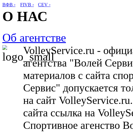
ВФВ ›
FIVB ›
CEV ›
О НАС
Об агентстве
VolleyService.ru - офи
агентства "Волей Серв
материалов с сайта спо
Сервис" допускается то
на сайт VolleyService.r
сайта ссылка на VolleyS
Спортивное агенство В