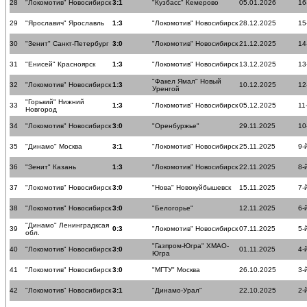
28
"Локомотив" Новосибирск
3:1
"Кузбасс" Кемерово
05.01.2026
16
29
"Ярославич" Ярославль
1:3
"Локомотив" Новосибирск
28.12.2025
15
30
"Зенит" Санкт-Петербург
3:0
"Локомотив" Новосибирск
21.12.2025
14
31
"Енисей" Красноярск
1:3
"Локомотив" Новосибирск
13.12.2025
13
"Факел Ямал" Новый
32
"Локомотив" Новосибирск
1:3
10.12.2025
12
Уренгой
"Горький" Нижний
33
1:3
"Локомотив" Новосибирск
05.12.2025
11
Новгород
34
"Локомотив" Новосибирск
3:0
"Оренбуржье"
29.11.2025
10
35
"Динамо" Москва
3:1
"Локомотив" Новосибирск
25.11.2025
9-
36
"Зенит" Казань
1:3
"Локомотив" Новосибирск
22.11.2025
8-
37
"Локомотив" Новосибирск
3:0
"Нова" Новокуйбышевск
15.11.2025
7-
38
"Локомотив" Новосибирск
3:0
"Белогорье"
12.11.2025
6-
"Динамо" Ленинградксая
39
0:3
"Локомотив" Новосибирск
07.11.2025
5-
обл.
"Газпром-Югра" ХМАО-
40
"Локомотив" Новосибирск
3:0
01.11.2025
4-
Югра
41
"Локомотив" Новосибирск
3:0
"МГТУ" Москва
26.10.2025
3-
42
"Локомотив" Новосибирск
3:1
"Динамо-Урал"
22.10.2025
2-