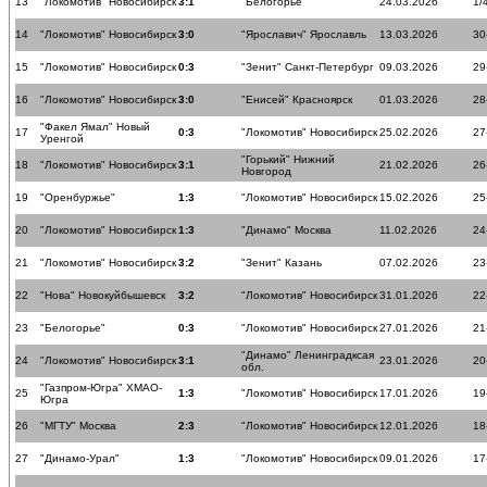
13
"Локомотив" Новосибирск
3:1
"Белогорье"
24.03.2026
1/
14
"Локомотив" Новосибирск
3:0
"Ярославич" Ярославль
13.03.2026
30
15
"Локомотив" Новосибирск
0:3
"Зенит" Санкт-Петербург
09.03.2026
29
16
"Локомотив" Новосибирск
3:0
"Енисей" Красноярск
01.03.2026
28
"Факел Ямал" Новый
17
0:3
"Локомотив" Новосибирск
25.02.2026
27
Уренгой
"Горький" Нижний
18
"Локомотив" Новосибирск
3:1
21.02.2026
26
Новгород
19
"Оренбуржье"
1:3
"Локомотив" Новосибирск
15.02.2026
25
20
"Локомотив" Новосибирск
1:3
"Динамо" Москва
11.02.2026
24
21
"Локомотив" Новосибирск
3:2
"Зенит" Казань
07.02.2026
23
22
"Нова" Новокуйбышевск
3:2
"Локомотив" Новосибирск
31.01.2026
22
23
"Белогорье"
0:3
"Локомотив" Новосибирск
27.01.2026
21
"Динамо" Ленинградксая
24
"Локомотив" Новосибирск
3:1
23.01.2026
20
обл.
"Газпром-Югра" ХМАО-
25
1:3
"Локомотив" Новосибирск
17.01.2026
19
Югра
26
"МГТУ" Москва
2:3
"Локомотив" Новосибирск
12.01.2026
18
27
"Динамо-Урал"
1:3
"Локомотив" Новосибирск
09.01.2026
17