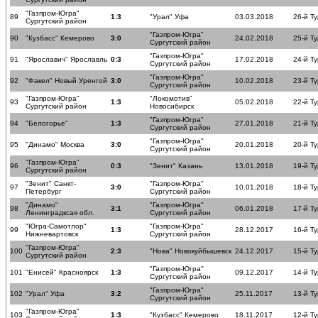
"Газпром-Югра"
89
1:3
"Урал" Уфа
03.03.2018
26-й Ту
Сургутский район
"Газпром-Югра"
90
"Кузбасс" Кемерово
3:0
24.02.2018
25-й Ту
Сургутский район
"Газпром-Югра"
91
"Ярославич" Ярославль
0:3
17.02.2018
24-й Ту
Сургутский район
"Газпром-Югра"
92
"Факел" Новый Уренгой
3:0
10.02.2018
23-й Ту
Сургутский район
"Газпром-Югра"
"Локомотив"
93
1:3
05.02.2018
22-й Ту
Сургутский район
Новосибирск
"Газпром-Югра"
94
"Белогорье"
1:3
27.01.2018
21-й Ту
Сургутский район
"Газпром-Югра"
95
"Динамо" Москва
3:0
20.01.2018
20-й Ту
Сургутский район
"Газпром-Югра"
96
0:3
"Зенит" Казань
13.01.2018
19-й Ту
Сургутский район
"Зенит" Санкт-
"Газпром-Югра"
97
3:0
10.01.2018
18-й Ту
Петербург
Сургутский район
"Динамо"
"Газпром-Югра"
98
3:1
06.01.2018
17-й Ту
Ленинградксая обл.
Сургутский район
"Югра-Самотлор"
"Газпром-Югра"
99
1:3
28.12.2017
16-й Ту
Нижневартовск
Сургутский район
"Газпром-Югра"
100
2:3
"Нова" Новокуйбышевск
24.12.2017
15-й Ту
Сургутский район
"Газпром-Югра"
101
"Енисей" Красноярск
1:3
09.12.2017
14-й Ту
Сургутский район
"Газпром-Югра"
102
"Урал" Уфа
3:2
25.11.2017
13-й Ту
Сургутский район
"Газпром-Югра"
103
1:3
"Кузбасс" Кемерово
18.11.2017
12-й Ту