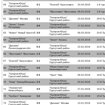
"Газпром-Югра"
59
3:1
"Енисей" Красноярск
10.04.2019
1-й ту
Сургутский район
"Газпром-Югра"
60
3:2
"Ярославич" Ярославль
09.04.2019
1-й ту
Сургутский район
"Газпром-Югра"
61
"Динамо" Москва
3:1
23.03.2019
26-й Ту
Сургутский район
"Зенит" Санкт-
"Газпром-Югра"
62
3:0
17.03.2019
25-й Ту
Петербург
Сургутский район
"Газпром-Югра"
63
"Факел" Новый Уренгой
3:0
09.03.2019
24-й Ту
Сургутский район
"Газпром-Югра"
64
1:3
"Зенит" Казань
02.03.2019
23-й Ту
Сургутский район
"Динамо"
"Газпром-Югра"
65
0:3
23.02.2019
22-й Ту
Ленинградксая обл.
Сургутский район
"Газпром-Югра"
66
"Ярославич" Ярославль
1:3
20.02.2019
21-й Ту
Сургутский район
"Газпром-Югра"
67
"Енисей" Красноярск
3:1
16.02.2019
20-й Ту
Сургутский район
"Газпром-Югра"
"Югра-Самотлор"
68
3:0
10.02.2019
19-й Ту
Сургутский район
Нижневартовск
"Газпром-Югра"
69
0:3
"Урал" Уфа
06.02.2019
18-й Ту
Сургутский район
"Газпром-Югра"
70
"Нова" Новокуйбышевск
2:3
03.02.2019
17-й Ту
Сургутский район
"Локомотив"
"Газпром-Югра"
71
3:0
27.01.2019
16-й Ту
Новосибирск
Сургутский район
"Газпром-Югра"
72
"Кузбасс" Кемерово
3:2
22.01.2019
15-й Ту
Сургутский район
"Газпром-Югра"
73
3:0
"Динамо" Москва
13.01.2019
14-й Ту
Сургутский район