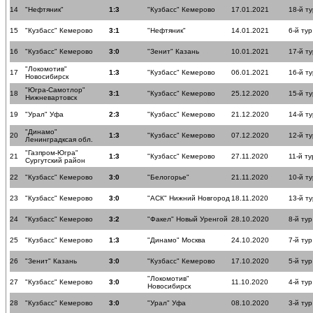
14
"Нефтяник"
1:3
"Кузбасс" Кемерово
17.01.2021
18-й ту
15
"Кузбасс" Кемерово
3:1
"Нефтяник"
14.01.2021
6-й тур
16
"Кузбасс" Кемерово
3:0
"Зенит" Казань
10.01.2021
17-й ту
"Локомотив"
17
1:3
"Кузбасс" Кемерово
06.01.2021
16-й ту
Новосибирск
"Югра-Самотлор"
18
3:1
"Кузбасс" Кемерово
25.12.2020
15-й ту
Нижневартовск
19
"Урал" Уфа
2:3
"Кузбасс" Кемерово
21.12.2020
14-й ту
"Динамо"
20
1:3
"Кузбасс" Кемерово
07.12.2020
12-й ту
Ленинградксая обл.
"Газпром-Югра"
21
1:3
"Кузбасс" Кемерово
27.11.2020
11-й ту
Сургутский район
22
"Кузбасс" Кемерово
3:0
"Белогорье"
21.11.2020
10-й ту
23
"Кузбасс" Кемерово
3:0
"АСК" Нижний Новгород
18.11.2020
13-й ту
24
"Кузбасс" Кемерово
3:2
"Факел" Новый Уренгой
28.10.2020
8-й тур
25
"Кузбасс" Кемерово
1:3
"Динамо" Москва
24.10.2020
7-й тур
26
"Зенит" Казань
3:0
"Кузбасс" Кемерово
17.10.2020
5-й тур
"Локомотив"
27
"Кузбасс" Кемерово
3:0
11.10.2020
4-й тур
Новосибирск
28
"Кузбасс" Кемерово
3:0
"Урал" Уфа
08.10.2020
3-й тур