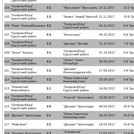
Сургутский район
"Газпром-Югра"
104
3:1
"Ярославич" Ярославль
15.11.2017
11-й Ту
Сургутский район
"Газпром-Югра"
105
1:3
"Факел" Новый Уренгой
11.11.2017
10-й Ту
Сургутский район
"Газпром-Югра"
106
"Нова" Новокуйбышевск
3:2
04.11.2017
9-й Тур
Сургутский район
"Газпром-Югра"
107
0:3
"Белогорье"
28.10.2017
8-й Тур
Сургутский район
"Газпром-Югра"
108
2:3
"Динамо" Москва
21.10.2017
7-й Тур
Сургутский район
"Газпром-Югра"
109
"Зенит" Казань
3:1
07.10.2017
6-й Тур
Сургутский район
"Газпром-Югра"
"Зенит" Санкт-
110
3:2
30.09.2017
5-й Тур
Сургутский район
Петербург
"Газпром-Югра"
"Динамо"
111
3:2
27.09.2017
4-й Тур
Сургутский район
Ленинградксая обл.
"Газпром-Югра"
"Югра-Самотлор"
112
3:2
23.09.2017
3-й Тур
Сургутский район
Нижневартовск
"Локомотив"
"Газпром-Югра"
113
3:1
16.09.2017
2-й Тур
Новосибирск
Сургутский район
"Газпром-Югра"
114
3:1
"Енисей" Красноярск
10.09.2017
1-й Тур
Сургутский район
"Газпром-Югра"
115
3:0
"Динамо" Краснодар
08.04.2017
26-й Ту
Сургутский район
"Югра-Самотлор"
116
"Динамо" Краснодар
3:1
26.03.2017
25-й Ту
Нижневартовск
117
"Нефтяник"
3:2
"Динамо" Краснодар
18.03.2017
24-й Ту
"Локомотив"
118
"Динамо" Краснодар
2:3
11.03.2017
23-й Ту