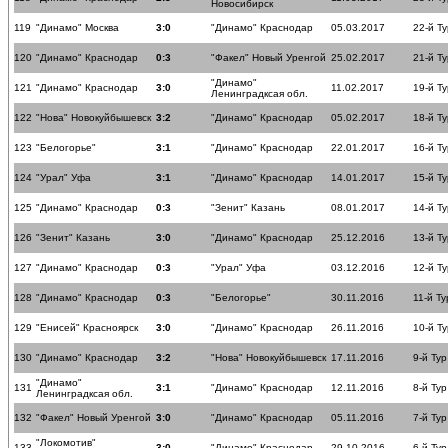
Новосибирск
119
"Динамо" Москва
3:0
"Динамо" Краснодар
05.03.2017
22-й Ту
120
"Динамо" Краснодар
0:3
"Факел" Новый Уренгой
25.02.2017
21-й Ту
"Динамо"
121
"Динамо" Краснодар
3:0
11.02.2017
19-й Ту
Ленинградксая обл.
122
"Нова" Новокуйбышевск
3:2
"Динамо" Краснодар
05.02.2017
18-й Ту
123
"Белогорье"
3:1
"Динамо" Краснодар
22.01.2017
16-й Ту
124
"Урал" Уфа
3:1
"Динамо" Краснодар
14.01.2017
15-й Ту
125
"Динамо" Краснодар
0:3
"Зенит" Казань
08.01.2017
14-й Ту
126
"Зенит" Казань
3:0
"Динамо" Краснодар
25.12.2016
13-й Ту
127
"Динамо" Краснодар
0:3
"Урал" Уфа
03.12.2016
12-й Ту
128
"Динамо" Краснодар
0:3
"Белогорье"
30.11.2016
11-й Ту
129
"Енисей" Красноярск
3:0
"Динамо" Краснодар
26.11.2016
10-й Ту
130
"Динамо" Краснодар
3:2
"Нова" Новокуйбышевск
17.11.2016
9-й Тур
"Динамо"
131
3:1
"Динамо" Краснодар
12.11.2016
8-й Тур
Ленинградксая обл.
132
"Факел" Новый Уренгой
3:0
"Динамо" Краснодар
05.11.2016
7-й Тур
"Локомотив"
133
3:0
"Динамо" Краснодар
29.10.2016
6-й Тур