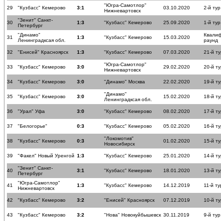
"Югра-Самотлор"
29
"Кузбасс" Кемерово
3:1
03.10.2020
2-й тур
Нижневартовск
"Зенит" Санкт-
30
1:3
"Кузбасс" Кемерово
25.09.2020
1-й тур
Петербург
"Динамо"
Квали
31
1:3
"Кузбасс" Кемерово
15.03.2020
Ленинградксая обл.
раунд
32
"Енисей" Красноярск
1:3
"Кузбасс" Кемерово
07.03.2020
21-й ту
"Югра-Самотлор"
33
"Кузбасс" Кемерово
3:0
29.02.2020
20-й ту
Нижневартовск
34
"Кузбасс" Кемерово
3:0
"Динамо" Москва
22.02.2020
19-й ту
"Динамо"
35
"Кузбасс" Кемерово
3:0
15.02.2020
18-й ту
Ленинградксая обл.
36
"Урал" Уфа
3:0
"Кузбасс" Кемерово
08.02.2020
17-й ту
37
"Белогорье"
0:3
"Кузбасс" Кемерово
05.02.2020
16-й ту
"Локомотив"
38
"Кузбасс" Кемерово
0:3
01.02.2020
15-й ту
Новосибирск
39
"Факел" Новый Уренгой
1:3
"Кузбасс" Кемерово
25.01.2020
14-й ту
"Зенит" Санкт-
40
3:1
"Кузбасс" Кемерово
18.01.2020
13-й ту
Петербург
"Югра-Самотлор"
41
1:3
"Кузбасс" Кемерово
14.12.2019
11-й ту
Нижневартовск
42
"Кузбасс" Кемерово
3:2
"Енисей" Красноярск
07.12.2019
10-й ту
43
"Кузбасс" Кемерово
3:2
"Нова" Новокуйбышевск
30.11.2019
9-й тур