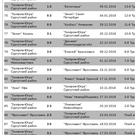
"Газпром-Югра"
74
1:3
"Белогорье"
09.01.2019
13-й Ту
Сургутский район
"Газпром-Югра"
"Зенит" Санкт-
75
0:3
04.01.2019
12-й Ту
Сургутский район
Петербург
"Газпром-Югра"
76
0:3
"Кузбасс" Кемерово
29.12.2018
11-й Ту
Сургутский район
"Газпром-Югра"
77
"Зенит" Казань
3:1
26.12.2018
10-й Ту
Сургутский район
"Газпром-Югра"
"Динамо"
78
3:0
22.12.2018
9-й Тур
Сургутский район
Ленинградксая обл.
"Газпром-Югра"
79
3:0
"Енисей" Красноярск
08.12.2018
8-й Тур
Сургутский район
"Югра-Самотлор"
"Газпром-Югра"
80
1:3
01.12.2018
7-й Тур
Нижневартовск
Сургутский район
"Газпром-Югра"
81
3:0
"Ярославич" Ярославль
24.11.2018
6-й Тур
Сургутский район
"Газпром-Югра"
82
2:3
"Факел" Новый Уренгой
17.11.2018
5-й Тур
Сургутский район
"Газпром-Югра"
83
"Урал" Уфа
3:2
10.11.2018
4-й Тур
Сургутский район
"Газпром-Югра"
84
0:3
"Нова" Новокуйбышевск
27.10.2018
3-й Тур
Сургутский район
"Газпром-Югра"
"Локомотив"
85
2:3
20.10.2018
2-й Тур
Сургутский район
Новосибирск
"Газпром-Югра"
86
"Ярославич" Ярославль
2:3
24.03.2018
Плей а
Сургутский район
"Газпром-Югра"
87
3:0
"Ярославич" Ярославль
18.03.2018
Плей а
Сургутский район
"Газпром-Югра"
88
3:1
"Ярославич" Ярославль
17.03.2018
Плей а
Сургутский район