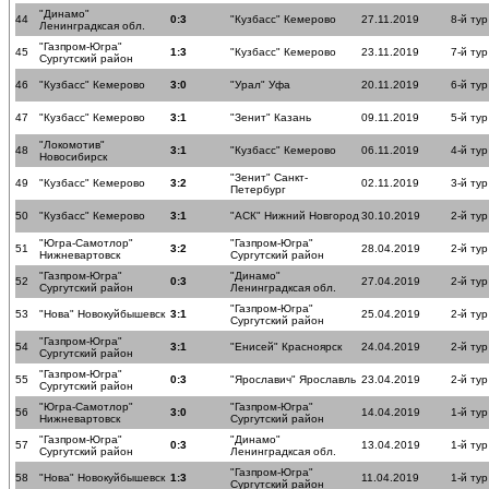
"Динамо"
44
0:3
"Кузбасс" Кемерово
27.11.2019
8-й тур
Ленинградксая обл.
"Газпром-Югра"
45
1:3
"Кузбасс" Кемерово
23.11.2019
7-й тур
Сургутский район
46
"Кузбасс" Кемерово
3:0
"Урал" Уфа
20.11.2019
6-й тур
47
"Кузбасс" Кемерово
3:1
"Зенит" Казань
09.11.2019
5-й тур
"Локомотив"
48
3:1
"Кузбасс" Кемерово
06.11.2019
4-й тур
Новосибирск
"Зенит" Санкт-
49
"Кузбасс" Кемерово
3:2
02.11.2019
3-й тур
Петербург
50
"Кузбасс" Кемерово
3:1
"АСК" Нижний Новгород
30.10.2019
2-й тур
"Югра-Самотлор"
"Газпром-Югра"
51
3:2
28.04.2019
2-й тур
Нижневартовск
Сургутский район
"Газпром-Югра"
"Динамо"
52
0:3
27.04.2019
2-й тур
Сургутский район
Ленинградксая обл.
"Газпром-Югра"
53
"Нова" Новокуйбышевск
3:1
25.04.2019
2-й тур
Сургутский район
"Газпром-Югра"
54
3:1
"Енисей" Красноярск
24.04.2019
2-й тур
Сургутский район
"Газпром-Югра"
55
0:3
"Ярославич" Ярославль
23.04.2019
2-й тур
Сургутский район
"Югра-Самотлор"
"Газпром-Югра"
56
3:0
14.04.2019
1-й ту
Нижневартовск
Сургутский район
"Газпром-Югра"
"Динамо"
57
0:3
13.04.2019
1-й ту
Сургутский район
Ленинградксая обл.
"Газпром-Югра"
58
"Нова" Новокуйбышевск
1:3
11.04.2019
1-й ту
Сургутский район