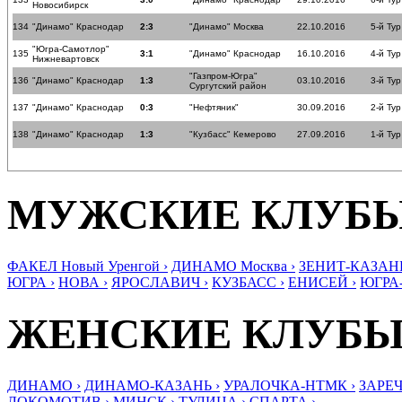
Новосибирск
134
"Динамо" Краснодар
2:3
"Динамо" Москва
22.10.2016
5-й Тур
"Югра-Самотлор"
135
3:1
"Динамо" Краснодар
16.10.2016
4-й Тур
Нижневартовск
"Газпром-Югра"
136
"Динамо" Краснодар
1:3
03.10.2016
3-й Тур
Сургутский район
137
"Динамо" Краснодар
0:3
"Нефтяник"
30.09.2016
2-й Тур
138
"Динамо" Краснодар
1:3
"Кузбасс" Кемерово
27.09.2016
1-й Тур
МУЖСКИЕ КЛУБ
ФАКЕЛ Новый Уренгой ›
ДИНАМО Москва ›
ЗЕНИТ-КАЗАНЬ
ЮГРА ›
НОВА ›
ЯРОСЛАВИЧ ›
КУЗБАСС ›
ЕНИСЕЙ ›
ЮГРА
ЖЕНСКИЕ КЛУБ
ДИНАМО ›
ДИНАМО-КАЗАНЬ ›
УРАЛОЧКА-НТМК ›
ЗАРЕЧ
ЛОКОМОТИВ ›
МИНСК ›
ТУЛИЦА ›
СПАРТА ›