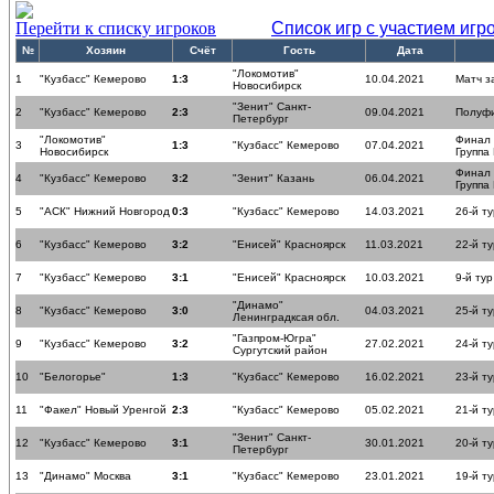
Перейти к списку игроков
Список игр с участием игр
№
Хозяин
Счёт
Гость
Дата
"Локомотив"
1
"Кузбасс" Кемерово
1:3
10.04.2021
Матч з
Новосибирск
"Зенит" Санкт-
2
"Кузбасс" Кемерово
2:3
09.04.2021
Полуф
Петербург
"Локомотив"
Финал
3
1:3
"Кузбасс" Кемерово
07.04.2021
Новосибирск
Группа
Финал
4
"Кузбасс" Кемерово
3:2
"Зенит" Казань
06.04.2021
Группа
5
"АСК" Нижний Новгород
0:3
"Кузбасс" Кемерово
14.03.2021
26-й ту
6
"Кузбасс" Кемерово
3:2
"Енисей" Красноярск
11.03.2021
22-й ту
7
"Кузбасс" Кемерово
3:1
"Енисей" Красноярск
10.03.2021
9-й тур
"Динамо"
8
"Кузбасс" Кемерово
3:0
04.03.2021
25-й ту
Ленинградксая обл.
"Газпром-Югра"
9
"Кузбасс" Кемерово
3:2
27.02.2021
24-й ту
Сургутский район
10
"Белогорье"
1:3
"Кузбасс" Кемерово
16.02.2021
23-й ту
11
"Факел" Новый Уренгой
2:3
"Кузбасс" Кемерово
05.02.2021
21-й ту
"Зенит" Санкт-
12
"Кузбасс" Кемерово
3:1
30.01.2021
20-й ту
Петербург
13
"Динамо" Москва
3:1
"Кузбасс" Кемерово
23.01.2021
19-й ту