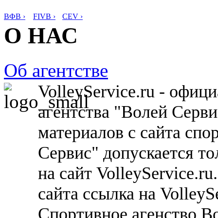
ВФВ ›
FIVB ›
CEV ›
О НАС
Об агентстве
VolleyService.ru - офи
агентства "Волей Серв
материалов с сайта спо
Сервис" допускается то
на сайт VolleyService.r
сайта ссылка на VolleyS
Спортивное агенство В