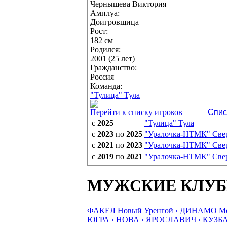
Чернышева Виктория
Амплуа:
Доигровщица
Рост:
182 см
Родился:
2001 (25 лет)
Гражданство:
Россия
Команда:
"Тулица" Тула
Перейти к списку игроков
Спис
с
2025
"Тулица" Тула
с
2023
по
2025
"Уралочка-НТМК" Свер
с
2021
по
2023
"Уралочка-НТМК" Свер
с
2019
по
2021
"Уралочка-НТМК" Свер
МУЖСКИЕ КЛУ
ФАКЕЛ Новый Уренгой ›
ДИНАМО Мос
ЮГРА ›
НОВА ›
ЯРОСЛАВИЧ ›
КУЗБА