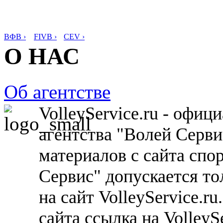
ВФВ ›
FIVB ›
CEV ›
О НАС
Об агентстве
VolleyService.ru - офи
агентства "Волей Серв
материалов с сайта спо
Сервис" допускается то
на сайт VolleyService.r
сайта ссылка на VolleyS