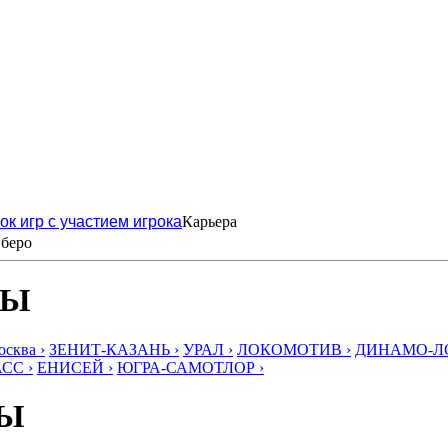
ок игр с участием игрока
Карьера
беро
БЫ
ква ›
ЗЕНИТ-КАЗАНЬ ›
УРАЛ ›
ЛОКОМОТИВ ›
ДИНАМО-ЛО
СС ›
ЕНИСЕЙ ›
ЮГРА-САМОТЛОР ›
БЫ