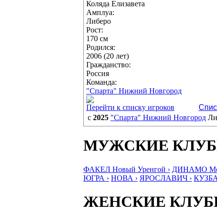
Коляда Елизавета
Амплуа:
Либеро
Рост:
170 см
Родился:
2006 (20 лет)
Гражданство:
Россия
Команда:
"Спарта" Нижний Новгород
Перейти к списку игроков
Спис
с
2025
"Спарта" Нижний Новгород
Ли
МУЖСКИЕ КЛУ
ФАКЕЛ Новый Уренгой ›
ДИНАМО Мос
ЮГРА ›
НОВА ›
ЯРОСЛАВИЧ ›
КУЗБА
ЖЕНСКИЕ КЛУ