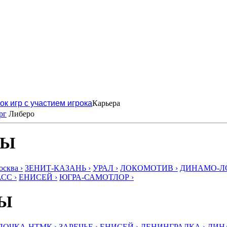
ок игр с участием игрока
Карьера
рг
Либеро
БЫ
ква ›
ЗЕНИТ-КАЗАНЬ ›
УРАЛ ›
ЛОКОМОТИВ ›
ДИНАМО-ЛО
СС ›
ЕНИСЕЙ ›
ЮГРА-САМОТЛОР ›
БЫ
ЛОЧКА-НТМК ›
ЗАРЕЧЬЕ ›
ЕНИСЕЙ ›
ЛЕНИНГРАДКА ›
ДИНА