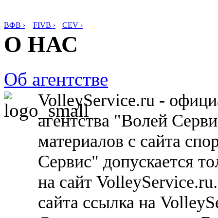
ВФВ ›
FIVB ›
CEV ›
О НАС
Об агентстве
VolleyService.ru - офи
агентства "Волей Серв
материалов с сайта спо
Сервис" допускается то
на сайт VolleyService.r
сайта ссылка на VolleyS