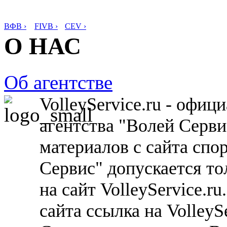
ВФВ ›
FIVB ›
CEV ›
О НАС
Об агентстве
VolleyService.ru - офи
агентства "Волей Серв
материалов с сайта спо
Сервис" допускается то
на сайт VolleyService.r
сайта ссылка на VolleyS