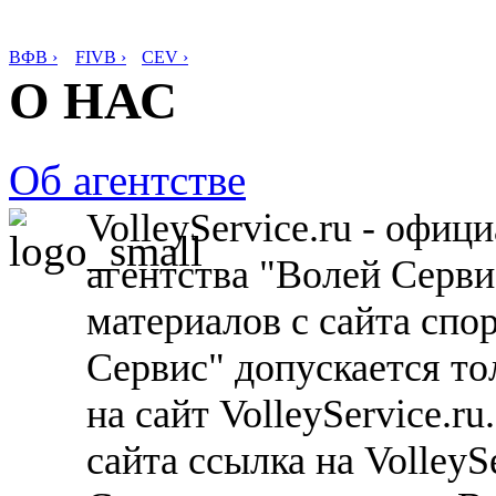
ВФВ ›
FIVB ›
CEV ›
О НАС
Об агентстве
VolleyService.ru - офи
агентства "Волей Серв
материалов с сайта спо
Сервис" допускается то
на сайт VolleyService.r
сайта ссылка на VolleyS