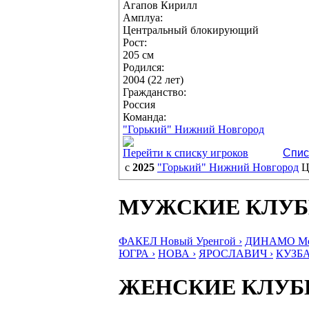
Агапов Кирилл
Амплуа:
Центральный блокирующий
Рост:
205 см
Родился:
2004 (22 лет)
Гражданство:
Россия
Команда:
"Горький" Нижний Новгород
Перейти к списку игроков
Спис
с
2025
"Горький" Нижний Новгород
Ц
МУЖСКИЕ КЛУ
ФАКЕЛ Новый Уренгой ›
ДИНАМО Мос
ЮГРА ›
НОВА ›
ЯРОСЛАВИЧ ›
КУЗБА
ЖЕНСКИЕ КЛУ