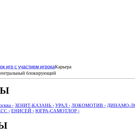
ок игр с участием игрока
Карьера
ентральный блокирующий
БЫ
ква ›
ЗЕНИТ-КАЗАНЬ ›
УРАЛ ›
ЛОКОМОТИВ ›
ДИНАМО-ЛО
СС ›
ЕНИСЕЙ ›
ЮГРА-САМОТЛОР ›
БЫ