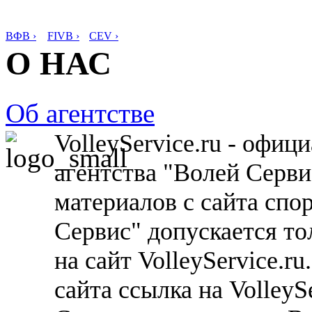
ВФВ ›
FIVB ›
CEV ›
О НАС
Об агентстве
VolleyService.ru - офи
агентства "Волей Серв
материалов с сайта спо
Сервис" допускается то
на сайт VolleyService.r
сайта ссылка на VolleyS