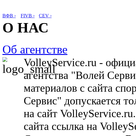
ВФВ ›
FIVB ›
CEV ›
О НАС
Об агентстве
VolleyService.ru - офи
агентства "Волей Серв
материалов с сайта спо
Сервис" допускается то
на сайт VolleyService.r
сайта ссылка на VolleyS