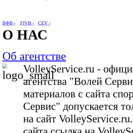
ВФВ ›
FIVB ›
CEV ›
О НАС
Об агентстве
VolleyService.ru - офи
агентства "Волей Серв
материалов с сайта спо
Сервис" допускается то
на сайт VolleyService.r
сайта ссылка на VolleyS