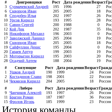
#
Доигровщики
Рост
Дата рождения
Возраст
Гр
3
Сурмачевский Андрей
195
1996
27
Рос
6
Скворцов Иван
205
2005
18
Рос
8
Сподобец Илья
202
1997
26
Рос
10
Урсов Кирилл
193
1995
28
Рос
11
Савин Сергей
200
1988
0
Рос
12
Кой Дик
202
1987
35
Ни
16
Никифоров Михаил
196
2003
0
Рос
17
Заволжский Даниил
205
2004
19
Рос
18
Скворцов Иван
205
2005
18
Рос
19
Сайфуллин Денис
195
2004
0
Рос
20
Гараев Артур
199
2003
19
Рос
21
Моторыгин Кирилл
195
2003
20
Рос
28
Осадчий Артем
188
2004
19
Рос
#
Связующие
Рост
Дата рождения
Возраст
Гражда
1
Ушков Андрей
190
1999
24
Россия
2
Костадинов Слави
198
2001
22
Россия
14
Чекмизов Кирилл
204
2005
18
Россия
#
Либеро
Рост
Дата рождения
Возраст
Гражда
9
Чанчиков Алексей
193
1997
26
Россия
11
Брагин Роман
187
1987
36
Россия
15
Фролов Игорь
185
1999
23
Россия
История команды