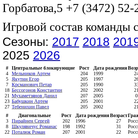
Горбатова,5 +7 (3472) 52-
Игровой состав команды 
Сезоны:
2017
2018
201
2025
2026
#
Центральные блокирующие
Рост
Дата рождения
Возр
4
Мельников Артем
204
1999
2
5
Якутин Егор
205
1997
2
7
Крсманович Петар
205
1990
3
18
Бессогонов Константин
202
2002
2
21
Мухаметзянов Данил
207
2005
0
23
Бабушкин Артем
205
2001
2
27
Тебенихин Павел
205
2002
2
#
Диагональные
Рост
Дата рождения
Возраст
Гра
3
Пирайнен Сергей
202
1996
27
Росс
8
Шкулявичус Романас
198
1992
31
Росс
22
Поталюк Роман
207
2001
22
Росс