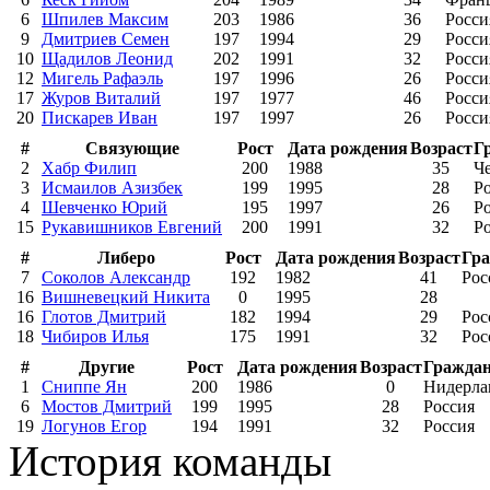
6
Шпилев Максим
203
1986
36
Росси
9
Дмитриев Семен
197
1994
29
Росси
10
Щадилов Леонид
202
1991
32
Росси
12
Мигель Рафаэль
197
1996
26
Росси
17
Журов Виталий
197
1977
46
Росси
20
Пискарев Иван
197
1997
26
Росси
#
Связующие
Рост
Дата рождения
Возраст
Г
2
Хабр Филип
200
1988
35
Ч
3
Исмаилов Азизбек
199
1995
28
Р
4
Шевченко Юрий
195
1997
26
Р
15
Рукавишников Евгений
200
1991
32
Р
#
Либеро
Рост
Дата рождения
Возраст
Гра
7
Соколов Александр
192
1982
41
Рос
16
Вишневецкий Никита
0
1995
28
16
Глотов Дмитрий
182
1994
29
Рос
18
Чибиров Илья
175
1991
32
Рос
#
Другие
Рост
Дата рождения
Возраст
Граждан
1
Сниппе Ян
200
1986
0
Нидерла
6
Мостов Дмитрий
199
1995
28
Россия
19
Логунов Егор
194
1991
32
Россия
История команды