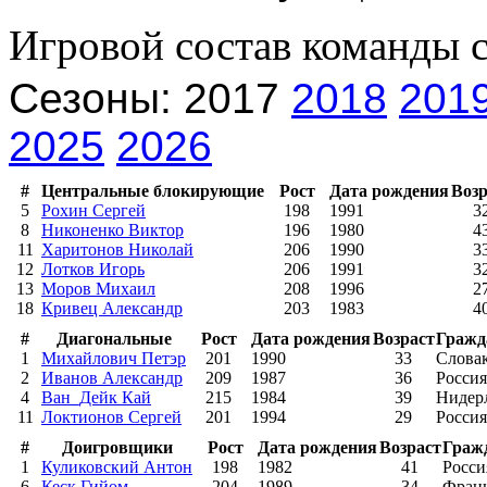
Игровой состав команды 
Сезоны: 2017
2018
201
2025
2026
#
Центральные блокирующие
Рост
Дата рождения
Возр
5
Рохин Сергей
198
1991
3
8
Никоненко Виктор
196
1980
4
11
Харитонов Николай
206
1990
3
12
Лотков Игорь
206
1991
3
13
Моров Михаил
208
1996
2
18
Кривец Александр
203
1983
4
#
Диагональные
Рост
Дата рождения
Возраст
Гражд
1
Михайлович Петэр
201
1990
33
Слова
2
Иванов Александр
209
1987
36
Россия
4
Ван_Дейк Кай
215
1984
39
Нидер
11
Локтионов Сергей
201
1994
29
Россия
#
Доигровщики
Рост
Дата рождения
Возраст
Граж
1
Куликовский Антон
198
1982
41
Росси
6
Кеск Гийом
204
1989
34
Фран