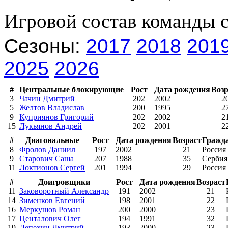
Игровой состав команды 
Сезоны:
2017
2018
201
2025
2026
#
Центральные блокирующие
Рост
Дата рождения
Возр
3
Чачин Дмитрий
202
2002
2
5
Желтов Владислав
200
1995
2
9
Куприянов Григорий
202
2002
2
15
Лукьянов Андрей
202
2001
2
#
Диагональные
Рост
Дата рождения
Возраст
Гражд
8
Фролов Даниил
197
2002
21
Россия
9
Старович Саша
207
1988
35
Сербия
11
Локтионов Сергей
201
1994
29
Россия
#
Доигровщики
Рост
Дата рождения
Возраст
11
Заковоротный Александр
191
2002
21
14
Зименков Евгений
198
2001
22
16
Меркушов Роман
200
2000
23
17
Центалович Олег
194
1991
32
19
Лепехин Дмитрий
193
2000
23