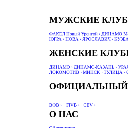
МУЖСКИЕ КЛУ
ФАКЕЛ Новый Уренгой ›
ДИНАМО Мос
ЮГРА ›
НОВА ›
ЯРОСЛАВИЧ ›
КУЗБА
ЖЕНСКИЕ КЛУ
ДИНАМО ›
ДИНАМО-КАЗАНЬ ›
УРА
ЛОКОМОТИВ ›
МИНСК ›
ТУЛИЦА ›
ОФИЦИАЛЬНЫЙ
ВФВ ›
FIVB ›
CEV ›
О НАС
Об агентстве