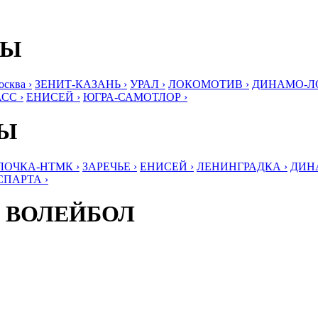
БЫ
ква ›
ЗЕНИТ-КАЗАНЬ ›
УРАЛ ›
ЛОКОМОТИВ ›
ДИНАМО-ЛО
СС ›
ЕНИСЕЙ ›
ЮГРА-САМОТЛОР ›
БЫ
ЛОЧКА-НТМК ›
ЗАРЕЧЬЕ ›
ЕНИСЕЙ ›
ЛЕНИНГРАДКА ›
ДИНА
СПАРТА ›
 ВОЛЕЙБОЛ