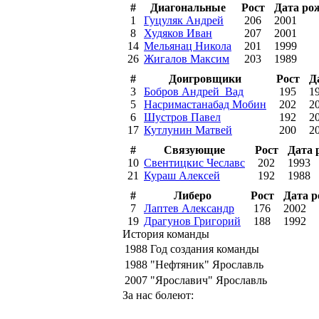
#
Диагональные
Рост
Дата ро
1
Гуцуляк Андрей
206
2001
8
Худяков Иван
207
2001
14
Мельянац Никола
201
1999
26
Жигалов Максим
203
1989
#
Доигровщики
Рост
Д
3
Бобров Андрей_Вад
195
1
5
Насримастанабад Мобин
202
2
6
Шустров Павел
192
2
17
Кутлунин Матвей
200
2
#
Связующие
Рост
Дата 
10
Свентицкис Чеславс
202
1993
21
Кураш Алексей
192
1988
#
Либеро
Рост
Дата 
7
Лаптев Александр
176
2002
19
Драгунов Григорий
188
1992
История команды
1988
Год создания команды
1988
"Нефтяник" Ярославль
2007
"Ярославич" Ярославль
За нас болеют: