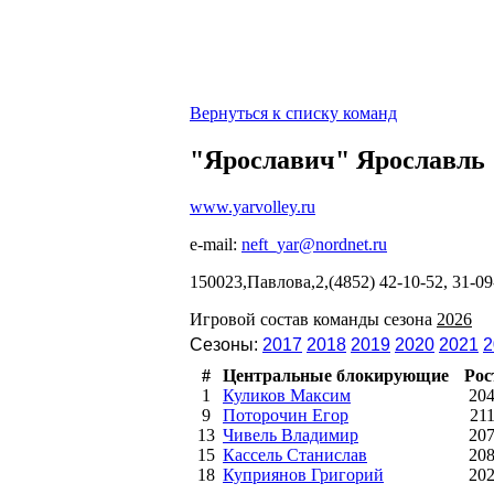
Вернуться к списку команд
"Ярославич" Ярославль
www.yarvolley.ru
e-mail:
neft_yar@nordnet.ru
150023,Павлова,2,(4852) 42-10-52, 31-
Игровой состав команды сезона
2026
Сезоны:
2017
2018
2019
2020
2021
2
#
Центральные блокирующие
Рос
1
Куликов Максим
20
9
Поторочин Егор
21
13
Чивель Владимир
20
15
Кассель Станислав
20
18
Куприянов Григорий
20