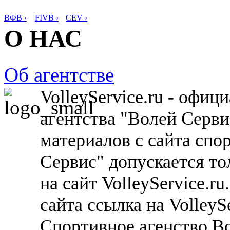
ВФВ ›
FIVB ›
CEV ›
О НАС
Об агентстве
VolleyService.ru - офи
агентства "Волей Серв
материалов с сайта спо
Сервис" допускается то
на сайт VolleyService.r
сайта ссылка на VolleyS
Спортивное агенство В