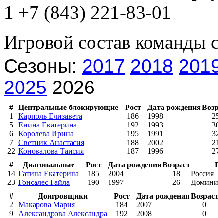
1 +7 (843) 221-83-01
Игровой состав команды 
Сезоны:
2017
2018
201
2025
2026
#
Центральные блокирующие
Рост
Дата рождения
Возр
1
Карполь Елизавета
186
1998
2
5
Енина Екатерина
192
1993
3
6
Королева Ирина
195
1991
3
7
Светник Анастасия
188
2002
2
22
Коновалова Таисия
187
1996
2
#
Диагональные
Рост
Дата рождения
Возраст
14
Гатина Екатерина
185
2004
18
Россия
23
Гонсалес Гайла
190
1997
26
Доминик
#
Доигровщики
Рост
Дата рождения
Возрас
2
Макарова Мария
184
2007
0
9
Александрова Александра
192
2008
0