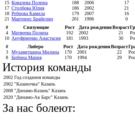
15
Ковалева Полина
188
2006
17
17
Столбова Юлия
186
2002
21
18
Реброва Камила
179
2007
16
21
Мартинес Брайелин
201
1996
0
#
Связующие
Рост
Дата рождения
Возраст
Г
4
Матвеева Полина
192
2002
21
Ро
10
Ануфриенко Анастасия
181
1993
30
Ро
#
Либеро
Рост
Дата рождения
Возраст
Гр
3
Мухаметшина Милина
170
2001
22
Ро
8
Бибина Мария
170
1994
29
Ро
История команды
2002
Год создания команды
2002
"Казаночка" Казань
2008
"Динамо-Казань" Казань
2020
"Динамо-Ак Барс" Казань
За нас болеют: