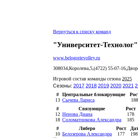
Вернуться к списку команд
"Университет-Технолог"
www.belogorievolley.ru
308034,Королева,5,(4722) 55-07-16,Двор
Игровой состав команды сезона
2025
Сезоны:
2017
2018
2019
2020
2021
2
#
Центральные блокирующие
Рос
13
Сычева Лариса
18
#
Связующие
Рост
12
Ненова Диана
178
18
Соломатникова Александра
185
#
Либеро
Рост
Да
10
Белозерова Александра
177
198