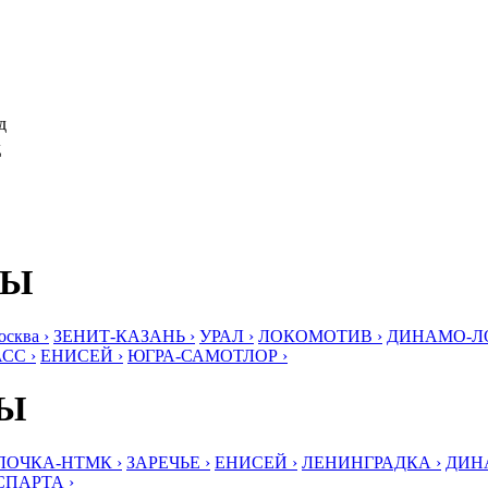
д
д
БЫ
ква ›
ЗЕНИТ-КАЗАНЬ ›
УРАЛ ›
ЛОКОМОТИВ ›
ДИНАМО-ЛО
СС ›
ЕНИСЕЙ ›
ЮГРА-САМОТЛОР ›
БЫ
ЛОЧКА-НТМК ›
ЗАРЕЧЬЕ ›
ЕНИСЕЙ ›
ЛЕНИНГРАДКА ›
ДИНА
СПАРТА ›