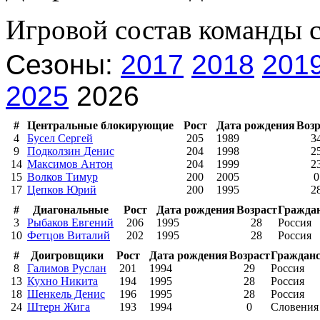
Игровой состав команды 
Сезоны:
2017
2018
201
2025
2026
#
Центральные блокирующие
Рост
Дата рождения
Возр
4
Бусел Сергей
205
1989
3
9
Подколзин Денис
204
1998
2
14
Максимов Антон
204
1999
2
15
Волков Тимур
200
2005
0
17
Цепков Юрий
200
1995
2
#
Диагональные
Рост
Дата рождения
Возраст
Гражда
3
Рыбаков Евгений
206
1995
28
Россия
10
Фетцов Виталий
202
1995
28
Россия
#
Доигровщики
Рост
Дата рождения
Возраст
Граждан
8
Галимов Руслан
201
1994
29
Россия
13
Кухно Никита
194
1995
28
Россия
18
Шенкель Денис
196
1995
28
Россия
24
Штерн Жига
193
1994
0
Словения