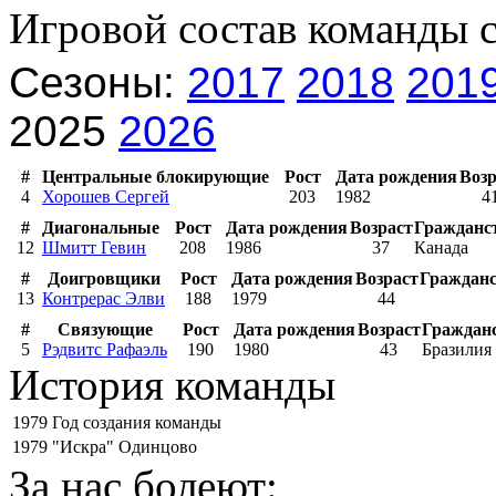
Игровой состав команды 
Сезоны:
2017
2018
201
2025
2026
#
Центральные блокирующие
Рост
Дата рождения
Возр
4
Хорошев Сергей
203
1982
4
#
Диагональные
Рост
Дата рождения
Возраст
Гражданс
12
Шмитт Гевин
208
1986
37
Канада
#
Доигровщики
Рост
Дата рождения
Возраст
Граждан
13
Контрерас Элви
188
1979
44
#
Связующие
Рост
Дата рождения
Возраст
Граждан
5
Рэдвитс Рафаэль
190
1980
43
Бразилия
История команды
1979
Год создания команды
1979
"Искра" Одинцово
За нас болеют: