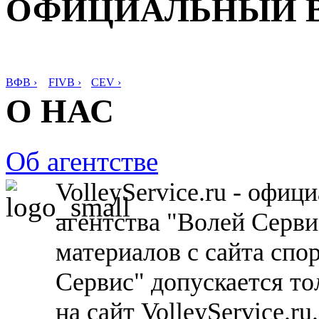
ОФИЦИАЛЬНЫЙ 
ВФВ ›
FIVB ›
CEV ›
О НАС
Об агентстве
VolleyService.ru - офи
агентства "Волей Серв
материалов с сайта спо
Сервис" допускается то
на сайт VolleyService.r