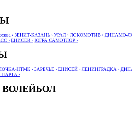
БЫ
ква ›
ЗЕНИТ-КАЗАНЬ ›
УРАЛ ›
ЛОКОМОТИВ ›
ДИНАМО-ЛО
СС ›
ЕНИСЕЙ ›
ЮГРА-САМОТЛОР ›
БЫ
ЛОЧКА-НТМК ›
ЗАРЕЧЬЕ ›
ЕНИСЕЙ ›
ЛЕНИНГРАДКА ›
ДИНА
СПАРТА ›
 ВОЛЕЙБОЛ