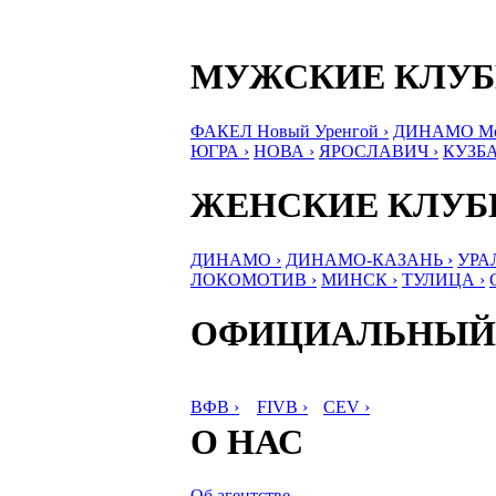
МУЖСКИЕ КЛУ
ФАКЕЛ Новый Уренгой ›
ДИНАМО Мос
ЮГРА ›
НОВА ›
ЯРОСЛАВИЧ ›
КУЗБА
ЖЕНСКИЕ КЛУ
ДИНАМО ›
ДИНАМО-КАЗАНЬ ›
УРА
ЛОКОМОТИВ ›
МИНСК ›
ТУЛИЦА ›
ОФИЦИАЛЬНЫЙ
ВФВ ›
FIVB ›
CEV ›
О НАС
Об агентстве