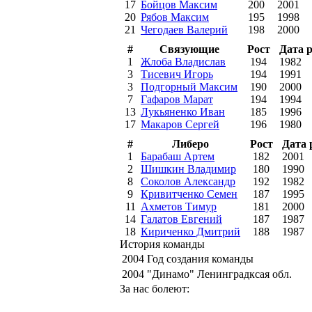
17
Бойцов Максим
200
2001
20
Рябов Максим
195
1998
21
Чегодаев Валерий
198
2000
#
Связующие
Рост
Дата 
1
Жлоба Владислав
194
1982
3
Тисевич Игорь
194
1991
3
Подгорный Максим
190
2000
7
Гафаров Марат
194
1994
13
Лукьяненко Иван
185
1996
17
Макаров Сергей
196
1980
#
Либеро
Рост
Дата 
1
Барабаш Артем
182
2001
2
Шишкин Владимир
180
1990
8
Соколов Александр
192
1982
9
Кривитченко Семен
187
1995
11
Ахметов Тимур
181
2000
14
Галатов Евгений
187
1987
18
Кириченко Дмитрий
188
1987
История команды
2004
Год создания команды
2004
"Динамо" Ленинградксая обл.
За нас болеют: