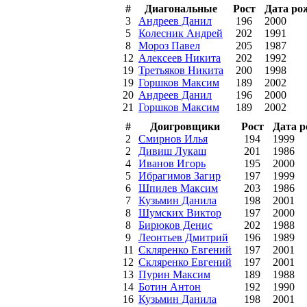
#
Диагональные
Рост
Дата ро
3
Андреев Данил
196
2000
5
Колесник Андрей
202
1991
8
Мороз Павел
205
1987
12
Алексеев Никита
202
1992
19
Третьяков Никита
200
1998
19
Горшков Максим
189
2002
20
Андреев Данил
196
2000
21
Горшков Максим
189
2002
#
Доигровщики
Рост
Дата 
2
Смирнов Илья
194
1999
2
Дивиш Лукаш
201
1986
4
Иванов Игорь
195
2000
5
Ибрагимов Загир
197
1999
6
Шпилев Максим
203
1986
7
Кузьмин Данила
198
2001
8
Шумских Виктор
197
2000
8
Бирюков Денис
202
1988
9
Леонтьев Дмитрий
196
1989
11
Скляренко Евгений
197
2001
12
Скляренко Евгений
197
2001
13
Пурин Максим
189
1988
14
Ботин Антон
192
1990
16
Кузьмин Данила
198
2001