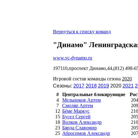
Вернуться к списку команд
"Динамо" Ленинградская
www.vc-dynamo.ru
197110,проспект Динамо,44,(812) 498-6
Игровой состав команды сезона
2020
Сезоны:
2017
2018
2019
2020
2021
2
#
Центральные блокирующие
Рос
4
Мельников Артем
20
7
Смоляр Артем
20
12
Бёме Маркус
21
15
Бусел Сергей
20
18
Волков Александр
21
23
Бярда Славомир
20
25
Абросимов Александр
20