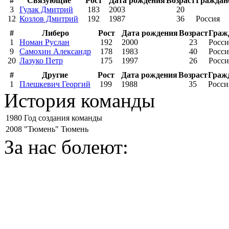
#
Связующие
Рост
Дата рождения
Возраст
Граждан
3
Гулак Дмитрий
183
2003
20
12
Козлов Дмитрий
192
1987
36
Россия
#
Либеро
Рост
Дата рождения
Возраст
Граж
1
Номан Руслан
192
2000
23
Росси
9
Самохин Александр
178
1983
40
Росси
20
Лазуко Петр
175
1997
26
Росси
#
Другие
Рост
Дата рождения
Возраст
Граж
1
Плешкевич Георгий
199
1988
35
Росси
История команды
1980
Год создания команды
2008
"Тюмень" Тюмень
За нас болеют: