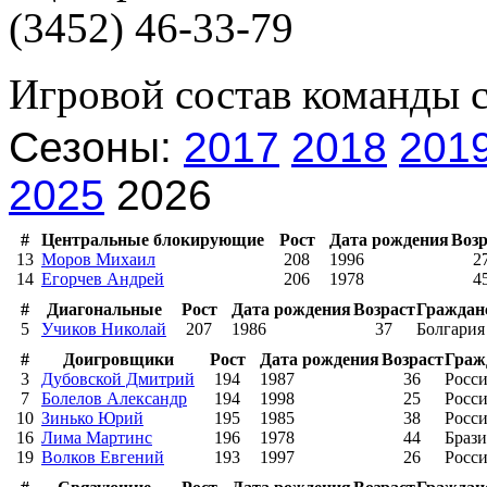
(3452) 46-33-79
Игровой состав команды 
Сезоны:
2017
2018
201
2025
2026
#
Центральные блокирующие
Рост
Дата рождения
Возр
13
Моров Михаил
208
1996
2
14
Егорчев Андрей
206
1978
4
#
Диагональные
Рост
Дата рождения
Возраст
Граждан
5
Учиков Николай
207
1986
37
Болгария
#
Доигровщики
Рост
Дата рождения
Возраст
Граж
3
Дубовской Дмитрий
194
1987
36
Росс
7
Болелов Александр
194
1998
25
Росс
10
Зинько Юрий
195
1985
38
Росс
16
Лима Мартинс
196
1978
44
Браз
19
Волков Евгений
193
1997
26
Росс