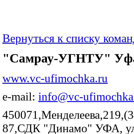
Вернуться к списку коман
"Самрау-УГНТУ" Уф
www.vc-ufimochka.ru
e-mail:
info@vc-ufimochka
450071,Менделеева,219,(3
87,СДК "Динамо" УФА, ул