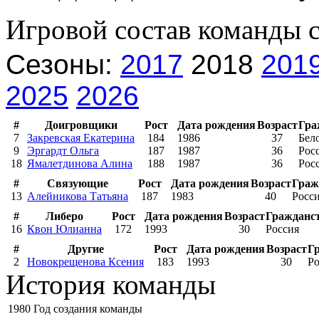
Игровой состав команды 
Сезоны:
2017
2018
201
2025
2026
#
Доигровщики
Рост
Дата рождения
Возраст
Гра
7
Закревская Екатерина
184
1986
37
Бел
9
Эргардт Ольга
187
1987
36
Рос
18
Ямалетдинова Алина
188
1987
36
Рос
#
Связующие
Рост
Дата рождения
Возраст
Граж
13
Алейникова Татьяна
187
1983
40
Росс
#
Либеро
Рост
Дата рождения
Возраст
Гражданс
16
Квон Юлианна
172
1993
30
Россия
#
Другие
Рост
Дата рождения
Возраст
Г
2
Новокрещенова Ксения
183
1993
30
Ро
История команды
1980
Год создания команды