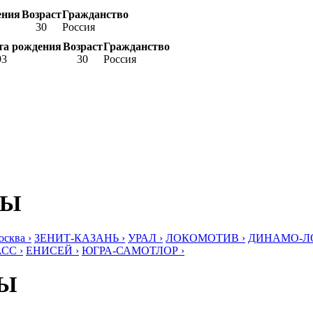
ения
Возраст
Гражданство
30
Россия
та рождения
Возраст
Гражданство
93
30
Россия
БЫ
ква ›
ЗЕНИТ-КАЗАНЬ ›
УРАЛ ›
ЛОКОМОТИВ ›
ДИНАМО-ЛО
СС ›
ЕНИСЕЙ ›
ЮГРА-САМОТЛОР ›
БЫ