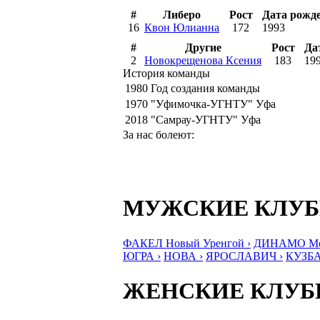
#
Либеро
Рост
Дата рожд
16
Квон Юлианна
172
1993
#
Другие
Рост
Да
2
Новокрещенова Ксения
183
19
История команды
1980
Год создания команды
1970
"Уфимочка-УГНТУ" Уфа
2018
"Самрау-УГНТУ" Уфа
За нас болеют:
МУЖСКИЕ КЛУ
ФАКЕЛ Новый Уренгой ›
ДИНАМО Мос
ЮГРА ›
НОВА ›
ЯРОСЛАВИЧ ›
КУЗБА
ЖЕНСКИЕ КЛУ