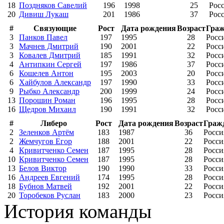
18
Поздняков Савелий
196
1998
25
Рос
20
Дивиш Лукаш
201
1986
37
Рос
#
Связующие
Рост
Дата рождения
Возраст
Граж
3
Панков Павел
197
1995
28
Росс
3
Мачнев Дмитрий
190
2001
22
Росс
3
Ковалев Дмитрий
185
1991
32
Росс
4
Антипкин Сергей
197
1986
37
Росс
6
Кошелев Антон
195
2003
20
Росс
6
Хайбулов Александр
197
1990
33
Росс
9
Рыбко Александр
200
1999
24
Росс
13
Порошин Роман
196
1995
28
Росс
16
Щедров Михаил
190
1991
32
Росс
#
Либеро
Рост
Дата рождения
Возраст
Граж
2
Зеленков Артём
183
1987
36
Росси
2
Жемчугов Егор
188
2001
22
Росси
4
Кривитченко Семен
187
1995
28
Росси
10
Кривитченко Семен
187
1995
28
Росси
13
Белов Виктор
190
1990
33
Росси
16
Андреев Евгений
174
1995
28
Росси
18
Бубнов Матвей
192
2001
22
Росси
20
Торобеков Руслан
183
2000
23
Росси
История команды