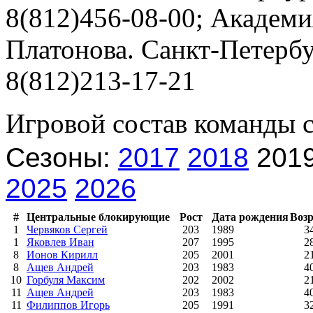
8(812)456-08-00; Академи
Платонова. Санкт-Петербур
8(812)213-17-21
Игровой состав команды 
Сезоны:
2017
2018
201
2025
2026
#
Центральные блокирующие
Рост
Дата рождения
Возр
1
Червяков Сергей
203
1989
3
1
Яковлев Иван
207
1995
2
8
Ионов Кирилл
205
2001
2
8
Ащев Андрей
203
1983
4
10
Горбуля Максим
202
2002
2
11
Ащев Андрей
203
1983
4
11
Филиппов Игорь
205
1991
3