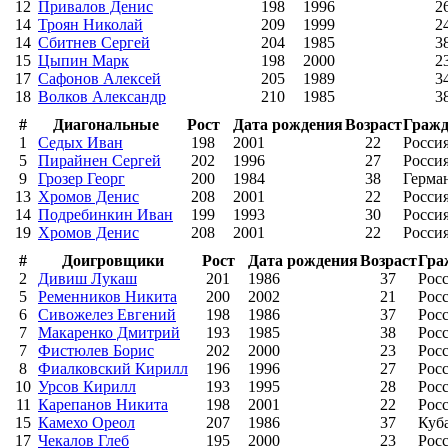
12
Привалов Денис
198
1996
2
14
Троян Николай
209
1999
2
14
Сбитнев Сергей
204
1985
3
15
Цыпин Марк
198
2000
2
17
Сафонов Алексей
205
1989
3
18
Волков Александр
210
1985
3
#
Диагональные
Рост
Дата рождения
Возраст
Гражд
1
Седых Иван
198
2001
22
Росси
5
Пирайнен Сергей
202
1996
27
Росси
9
Грозер Георг
200
1984
38
Герма
13
Хромов Денис
208
2001
22
Росси
14
Подребинкин Иван
199
1993
30
Росси
19
Хромов Денис
208
2001
22
Росси
#
Доигровщики
Рост
Дата рождения
Возраст
Гра
2
Дивиш Лукаш
201
1986
37
Рос
5
Ременников Никита
200
2002
21
Рос
6
Сивожелез Евгений
198
1986
37
Рос
7
Макаренко Дмитрий
193
1985
38
Рос
7
Фистюлев Борис
202
2000
23
Рос
8
Фиалковский Кирилл
196
1996
27
Рос
10
Урсов Кирилл
193
1995
28
Рос
11
Карепанов Никита
198
2001
22
Рос
15
Камехо Ореол
207
1986
37
Куб
17
Чекалов Глеб
195
2000
23
Рос