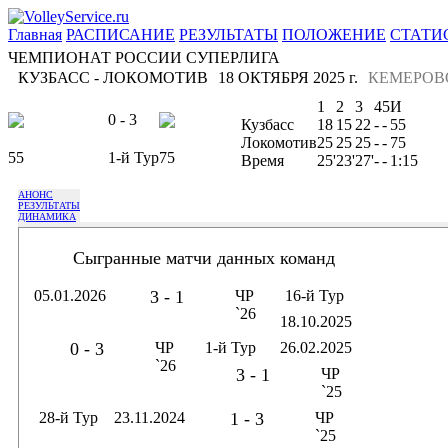
Главная
РАСПИСАНИЕ
РЕЗУЛЬТАТЫ
ПОЛОЖЕНИЕ
СТАТИ
ЧЕМПИОНАТ РОССИИ СУПЕРЛИГА
КУЗБАСС - ЛОКОМОТИВ
18 ОКТЯБРЯ 2025 г.
КЕМЕРОВ
1
2
3
4
5
И
0 - 3
Кузбасс
18
15
22
-
-
55
Локомотив
25
25
25
-
-
75
55
1-й Тур
75
Время
25'
23'
27'
-
-
1:15
АНОНС
РЕЗУЛЬТАТЫ
ДИНАМИКА
Сыгранные матчи данных команд
05.01.2026
3 - 1
ЧР
16-й Тур
`26
18.10.2025
0 - 3
ЧР
1-й Тур
26.02.2025
`26
3 - 1
ЧР
`25
28-й Тур
23.11.2024
1 - 3
ЧР
`25