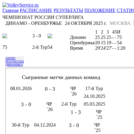
Главная
РАСПИСАНИЕ
РЕЗУЛЬТАТЫ
ПОЛОЖЕНИЕ
СТАТИ
ЧЕМПИОНАТ РОССИИ СУПЕРЛИГА
ДИНАМО - ОРЕНБУРЖЬЕ
24 ОКТЯБРЯ 2025 г.
МОСКВА
1
2
3
4
5
И
3 - 0
Динамо
25
25
25
-
-
75
Оренбуржье
20
15
19
-
-
54
75
2-й Тур
54
Время
29'
24'
27'
-
-
1:20
АНОНС
РЕЗУЛЬТАТЫ
ДИНАМИКА
Сыгранные матчи данных команд
08.01.2026
0 - 3
ЧР
17-й Тур
`26
24.10.2025
3 - 0
ЧР
2-й Тур
05.03.2025
`26
1 - 3
ЧР
`25
30-й Тур
04.12.2024
3 - 0
ЧР
`25