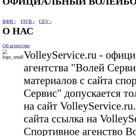
ОФИЦИАЛЬНЫЙ ВОЛЕЙБ
ВФВ ›
FIVB ›
CEV ›
О НАС
Об агентстве
VolleyService.ru - офи
агентства "Волей Серв
материалов с сайта спо
Сервис" допускается то
на сайт VolleyService.r
сайта ссылка на VolleyS
Спортивное агенство В