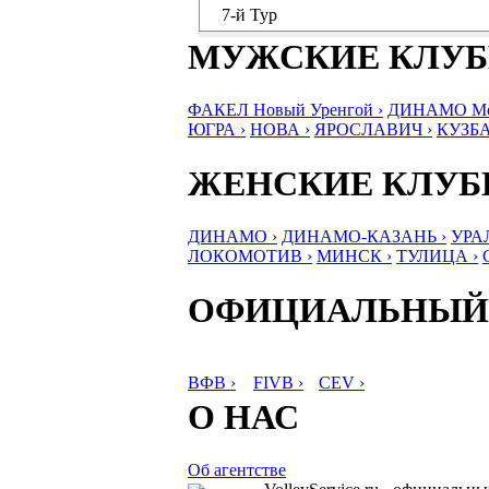
7-й Тур
МУЖСКИЕ КЛУ
ФАКЕЛ Новый Уренгой ›
ДИНАМО Мос
ЮГРА ›
НОВА ›
ЯРОСЛАВИЧ ›
КУЗБА
ЖЕНСКИЕ КЛУ
ДИНАМО ›
ДИНАМО-КАЗАНЬ ›
УРА
ЛОКОМОТИВ ›
МИНСК ›
ТУЛИЦА ›
ОФИЦИАЛЬНЫЙ
ВФВ ›
FIVB ›
CEV ›
О НАС
Об агентстве