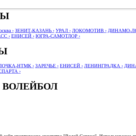
БЫ
ква ›
ЗЕНИТ-КАЗАНЬ ›
УРАЛ ›
ЛОКОМОТИВ ›
ДИНАМО-ЛО
СС ›
ЕНИСЕЙ ›
ЮГРА-САМОТЛОР ›
БЫ
ЛОЧКА-НТМК ›
ЗАРЕЧЬЕ ›
ЕНИСЕЙ ›
ЛЕНИНГРАДКА ›
ДИНА
СПАРТА ›
 ВОЛЕЙБОЛ