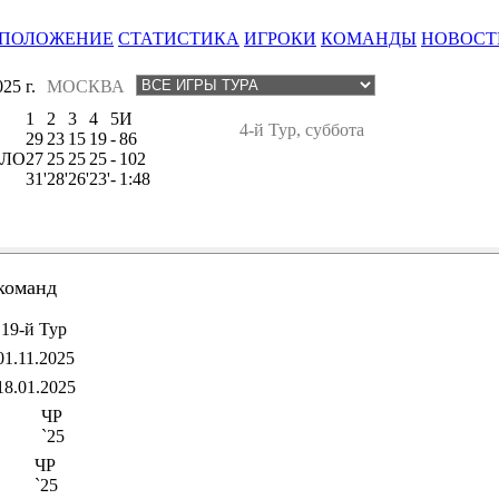
ПОЛОЖЕНИЕ
СТАТИСТИКА
ИГРОКИ
КОМАНДЫ
НОВОСТ
25 г.
МОСКВА
1
2
3
4
5
И
4-й Тур, суббота
29
23
15
19
-
86
 ЛО
27
25
25
25
-
102
31'
28'
26'
23'
-
1:48
команд
19-й Тур
01.11.2025
18.01.2025
ЧР
`25
ЧР
`25