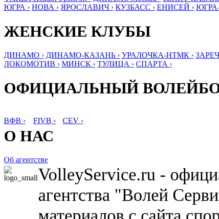
ЮГРА ›
НОВА ›
ЯРОСЛАВИЧ ›
КУЗБАСС ›
ЕНИСЕЙ ›
ЮГРА
ЖЕНСКИЕ КЛУБЫ
ДИНАМО ›
ДИНАМО-КАЗАНЬ ›
УРАЛОЧКА-НТМК ›
ЗАРЕЧ
ЛОКОМОТИВ ›
МИНСК ›
ТУЛИЦА ›
СПАРТА ›
ОФИЦИАЛЬНЫЙ ВОЛЕЙБ
ВФВ ›
FIVB ›
CEV ›
О НАС
Об агентстве
VolleyService.ru - офи
агентства "Волей Серв
материалов с сайта спо