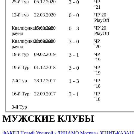
25-й тур
05.12.2020
3 - 0
ЧР
`21
12-й тур
22.03.2020
0 - 0
ЧР`20
PlayOff
Квалификационный
15.03.2020
0 - 3
ЧР`20
раунд
PlayOff
Квалификационный
22.02.2020
3 - 0
ЧР
раунд
`20
19-й тур
09.02.2019
3 - 1
ЧР
`19
19-й Тур
01.12.2018
3 - 0
ЧР
`19
7-й Тур
28.12.2017
1 - 3
ЧР
`18
16-й Тур
22.09.2017
3 - 1
ЧР
`18
3-й Тур
МУЖСКИЕ КЛУБЫ
ФАКЕЛ Новый Уренгой ›
ДИНАМО Москва ›
ЗЕНИТ-КАЗАНЬ