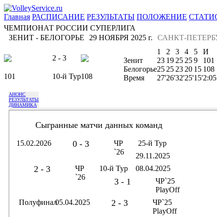
Главная
РАСПИСАНИЕ
РЕЗУЛЬТАТЫ
ПОЛОЖЕНИЕ
СТАТИ
ЧЕМПИОНАТ РОССИИ СУПЕРЛИГА
ЗЕНИТ - БЕЛОГОРЬЕ
29 НОЯБРЯ 2025 г.
САНКТ-ПЕТЕРБ
1
2
3
4
5
И
2 - 3
Зенит
23
19
25
25
9
101
Белогорье
25
25
23
20
15
108
101
10-й Тур
108
Время
27'
26'
32'
25'
15'
2:05
АНОНС
РЕЗУЛЬТАТЫ
ДИНАМИКА
Сыгранные матчи данных команд
15.02.2026
0 - 3
ЧР
25-й Тур
`26
29.11.2025
2 - 3
ЧР
10-й Тур
08.04.2025
`26
3 - 1
ЧР`25
PlayOff
Полуфинал
05.04.2025
2 - 3
ЧР`25
PlayOff