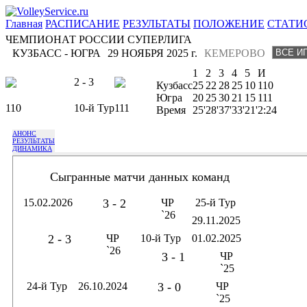
Главная
РАСПИСАНИЕ
РЕЗУЛЬТАТЫ
ПОЛОЖЕНИЕ
СТАТИ
ЧЕМПИОНАТ РОССИИ СУПЕРЛИГА
КУЗБАСС - ЮГРА
29 НОЯБРЯ 2025 г.
КЕМЕРОВО
1
2
3
4
5
И
2 - 3
Кузбасс
25
22
28
25
10
110
Югра
20
25
30
21
15
111
110
10-й Тур
111
Время
25'
28'
37'
33'
21'
2:24
АНОНС
РЕЗУЛЬТАТЫ
ДИНАМИКА
Сыгранные матчи данных команд
15.02.2026
3 - 2
ЧР
25-й Тур
`26
29.11.2025
2 - 3
ЧР
10-й Тур
01.02.2025
`26
3 - 1
ЧР
`25
24-й Тур
26.10.2024
3 - 0
ЧР
`25