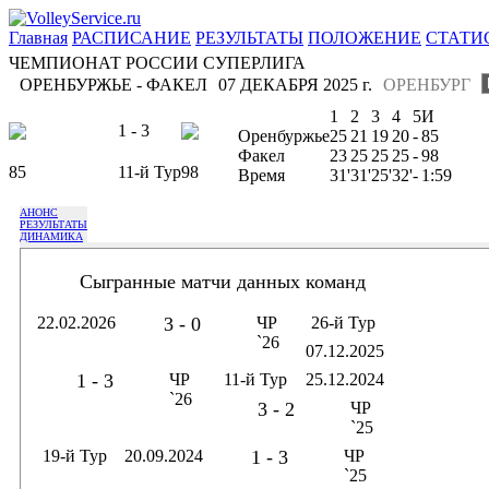
Главная
РАСПИСАНИЕ
РЕЗУЛЬТАТЫ
ПОЛОЖЕНИЕ
СТАТИ
ЧЕМПИОНАТ РОССИИ СУПЕРЛИГА
ОРЕНБУРЖЬЕ - ФАКЕЛ
07 ДЕКАБРЯ 2025 г.
ОРЕНБУРГ
1
2
3
4
5
И
1 - 3
Оренбуржье
25
21
19
20
-
85
Факел
23
25
25
25
-
98
85
11-й Тур
98
Время
31'
31'
25'
32'
-
1:59
АНОНС
РЕЗУЛЬТАТЫ
ДИНАМИКА
Сыгранные матчи данных команд
22.02.2026
3 - 0
ЧР
26-й Тур
`26
07.12.2025
1 - 3
ЧР
11-й Тур
25.12.2024
`26
3 - 2
ЧР
`25
19-й Тур
20.09.2024
1 - 3
ЧР
`25