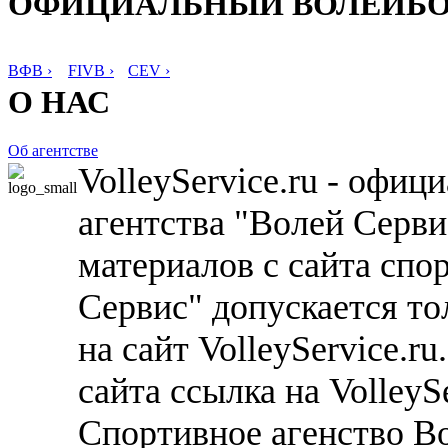
ОФИЦИАЛЬНЫЙ ВОЛЕЙБ
ВФВ ›
FIVB ›
CEV ›
О НАС
Об агентстве
VolleyService.ru - офи
агентства "Волей Серв
материалов с сайта спо
Сервис" допускается то
на сайт VolleyService.r
сайта ссылка на VolleyS
Спортивное агенство В