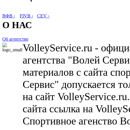
ВФВ ›
FIVB ›
CEV ›
О НАС
Об агентстве
VolleyService.ru - офи
агентства "Волей Серв
материалов с сайта спо
Сервис" допускается то
на сайт VolleyService.r
сайта ссылка на VolleyS
Спортивное агенство В