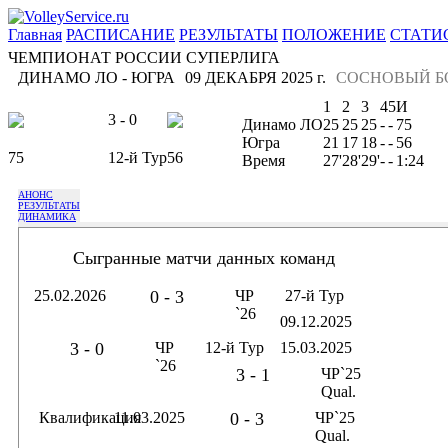
Главная
РАСПИСАНИЕ
РЕЗУЛЬТАТЫ
ПОЛОЖЕНИЕ
СТАТИ
ЧЕМПИОНАТ РОССИИ СУПЕРЛИГА
ДИНАМО ЛО - ЮГРА
09 ДЕКАБРЯ 2025 г.
СОСНОВЫЙ Б
1
2
3
4
5
И
3 - 0
Динамо ЛО
25
25
25
-
-
75
Югра
21
17
18
-
-
56
75
12-й Тур
56
Время
27'
28'
29'
-
-
1:24
АНОНС
РЕЗУЛЬТАТЫ
ДИНАМИКА
Сыгранные матчи данных команд
25.02.2026
0 - 3
ЧР
27-й Тур
`26
09.12.2025
3 - 0
ЧР
12-й Тур
15.03.2025
`26
3 - 1
ЧР`25
Qual.
Квалификация
11.03.2025
0 - 3
ЧР`25
Qual.