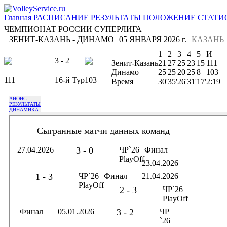
Главная
РАСПИСАНИЕ
РЕЗУЛЬТАТЫ
ПОЛОЖЕНИЕ
СТАТИ
ЧЕМПИОНАТ РОССИИ СУПЕРЛИГА
ЗЕНИТ-КАЗАНЬ - ДИНАМО
05 ЯНВАРЯ 2026 г.
КАЗАНЬ
1
2
3
4
5
И
3 - 2
Зенит-Казань
21
27
25
23
15
111
Динамо
25
25
20
25
8
103
111
16-й Тур
103
Время
30'
35'
26'
31'
17'
2:19
АНОНС
РЕЗУЛЬТАТЫ
ДИНАМИКА
Сыгранные матчи данных команд
27.04.2026
3 - 0
ЧР`26
Финал
PlayOff
23.04.2026
1 - 3
ЧР`26
Финал
21.04.2026
PlayOff
2 - 3
ЧР`26
PlayOff
Финал
05.01.2026
3 - 2
ЧР
`26