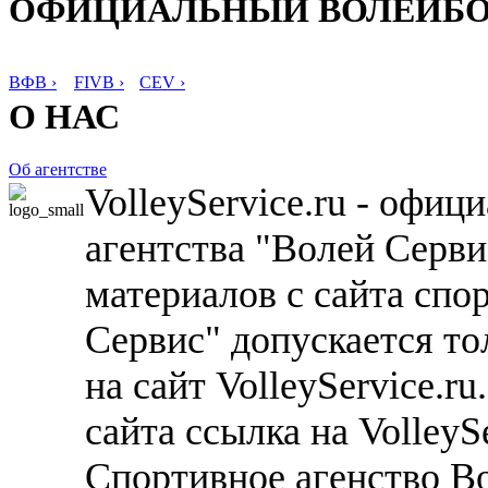
ОФИЦИАЛЬНЫЙ ВОЛЕЙБ
ВФВ ›
FIVB ›
CEV ›
О НАС
Об агентстве
VolleyService.ru - офи
агентства "Волей Серв
материалов с сайта спо
Сервис" допускается то
на сайт VolleyService.r
сайта ссылка на VolleyS
Спортивное агенство В