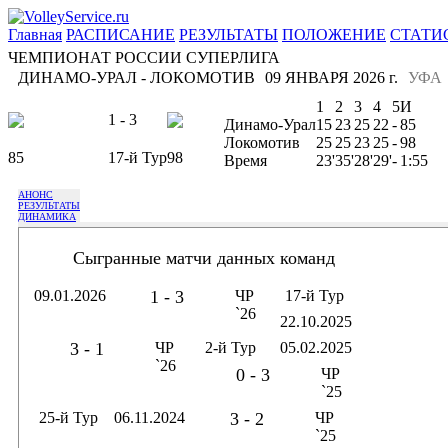
Главная
РАСПИСАНИЕ
РЕЗУЛЬТАТЫ
ПОЛОЖЕНИЕ
СТАТИ
ЧЕМПИОНАТ РОССИИ СУПЕРЛИГА
ДИНАМО-УРАЛ - ЛОКОМОТИВ
09 ЯНВАРЯ 2026 г.
УФА
1
2
3
4
5
И
1 - 3
Динамо-Урал
15
23
25
22
-
85
Локомотив
25
25
23
25
-
98
85
17-й Тур
98
Время
23'
35'
28'
29'
-
1:55
АНОНС
РЕЗУЛЬТАТЫ
ДИНАМИКА
Сыгранные матчи данных команд
09.01.2026
1 - 3
ЧР
17-й Тур
`26
22.10.2025
3 - 1
ЧР
2-й Тур
05.02.2025
`26
0 - 3
ЧР
`25
25-й Тур
06.11.2024
3 - 2
ЧР
`25