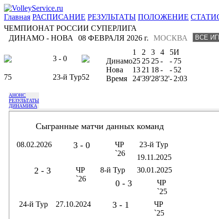
Главная
РАСПИСАНИЕ
РЕЗУЛЬТАТЫ
ПОЛОЖЕНИЕ
СТАТИ
ЧЕМПИОНАТ РОССИИ СУПЕРЛИГА
ДИНАМО - НОВА
08 ФЕВРАЛЯ 2026 г.
МОСКВА
1
2
3
4
5
И
3 - 0
Динамо
25
25
25
-
-
75
Нова
13
21
18
-
-
52
75
23-й Тур
52
Время
24'
39'
28'
32'
-
2:03
АНОНС
РЕЗУЛЬТАТЫ
ДИНАМИКА
Сыгранные матчи данных команд
08.02.2026
3 - 0
ЧР
23-й Тур
`26
19.11.2025
2 - 3
ЧР
8-й Тур
30.01.2025
`26
0 - 3
ЧР
`25
24-й Тур
27.10.2024
3 - 1
ЧР
`25