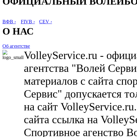
ОФИЦИАЛЬНЫЙ ВОЛЕЙБ
ВФВ ›
FIVB ›
CEV ›
О НАС
Об агентстве
VolleyService.ru - офи
агентства "Волей Серв
материалов с сайта спо
Сервис" допускается то
на сайт VolleyService.r
сайта ссылка на VolleyS
Спортивное агенство В