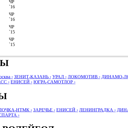
ЧР
`16
ЧР
`16
ЧР
`15
ЧР
`15
БЫ
ква ›
ЗЕНИТ-КАЗАНЬ ›
УРАЛ ›
ЛОКОМОТИВ ›
ДИНАМО-ЛО
СС ›
ЕНИСЕЙ ›
ЮГРА-САМОТЛОР ›
БЫ
ЛОЧКА-НТМК ›
ЗАРЕЧЬЕ ›
ЕНИСЕЙ ›
ЛЕНИНГРАДКА ›
ДИНА
СПАРТА ›