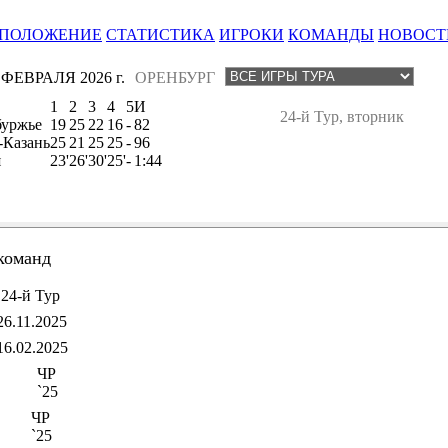
ПОЛОЖЕНИЕ
СТАТИСТИКА
ИГРОКИ
КОМАНДЫ
НОВОСТ
 ФЕВРАЛЯ 2026 г.
ОРЕНБУРГ
1
2
3
4
5
И
24-й Тур, вторник
уржье
19
25
22
16
-
82
-Казань
25
21
25
25
-
96
я
23'
26'
30'
25'
-
1:44
команд
24-й Тур
26.11.2025
16.02.2025
ЧР
`25
ЧР
`25