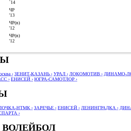
`14
ЧР
'13
ЧР(в)
'12
ЧР(в)
'12
БЫ
ква ›
ЗЕНИТ-КАЗАНЬ ›
УРАЛ ›
ЛОКОМОТИВ ›
ДИНАМО-ЛО
СС ›
ЕНИСЕЙ ›
ЮГРА-САМОТЛОР ›
БЫ
ЛОЧКА-НТМК ›
ЗАРЕЧЬЕ ›
ЕНИСЕЙ ›
ЛЕНИНГРАДКА ›
ДИНА
СПАРТА ›
 ВОЛЕЙБОЛ