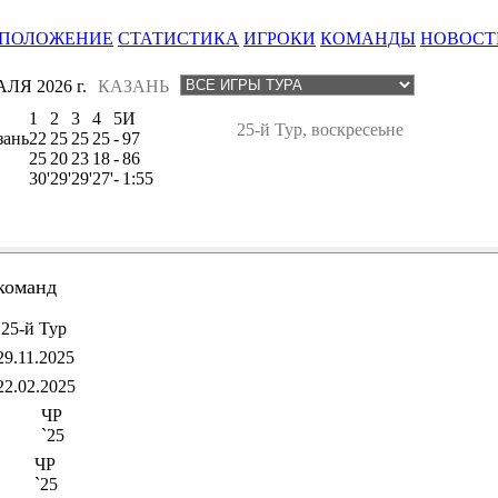
ПОЛОЖЕНИЕ
СТАТИСТИКА
ИГРОКИ
КОМАНДЫ
НОВОСТ
ЛЯ 2026 г.
КАЗАНЬ
1
2
3
4
5
И
25-й Тур, воскресеьне
зань
22
25
25
25
-
97
25
20
23
18
-
86
30'
29'
29'
27'
-
1:55
команд
25-й Тур
29.11.2025
22.02.2025
ЧР
`25
ЧР
`25