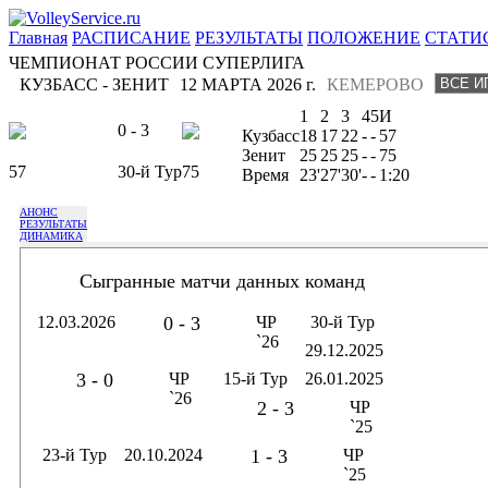
Главная
РАСПИСАНИЕ
РЕЗУЛЬТАТЫ
ПОЛОЖЕНИЕ
СТАТИ
ЧЕМПИОНАТ РОССИИ СУПЕРЛИГА
КУЗБАСС - ЗЕНИТ
12 МАРТА 2026 г.
КЕМЕРОВО
1
2
3
4
5
И
0 - 3
Кузбасс
18
17
22
-
-
57
Зенит
25
25
25
-
-
75
57
30-й Тур
75
Время
23'
27'
30'
-
-
1:20
АНОНС
РЕЗУЛЬТАТЫ
ДИНАМИКА
Сыгранные матчи данных команд
12.03.2026
0 - 3
ЧР
30-й Тур
`26
29.12.2025
3 - 0
ЧР
15-й Тур
26.01.2025
`26
2 - 3
ЧР
`25
23-й Тур
20.10.2024
1 - 3
ЧР
`25