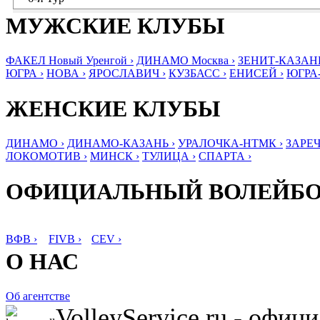
МУЖСКИЕ КЛУБЫ
ФАКЕЛ Новый Уренгой ›
ДИНАМО Москва ›
ЗЕНИТ-КАЗАНЬ
ЮГРА ›
НОВА ›
ЯРОСЛАВИЧ ›
КУЗБАСС ›
ЕНИСЕЙ ›
ЮГРА
ЖЕНСКИЕ КЛУБЫ
ДИНАМО ›
ДИНАМО-КАЗАНЬ ›
УРАЛОЧКА-НТМК ›
ЗАРЕЧ
ЛОКОМОТИВ ›
МИНСК ›
ТУЛИЦА ›
СПАРТА ›
ОФИЦИАЛЬНЫЙ ВОЛЕЙБ
ВФВ ›
FIVB ›
CEV ›
О НАС
Об агентстве
VolleyService.ru - офи