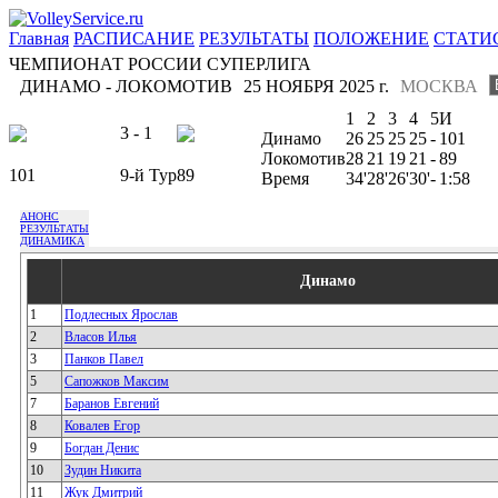
Главная
РАСПИСАНИЕ
РЕЗУЛЬТАТЫ
ПОЛОЖЕНИЕ
СТАТИ
ЧЕМПИОНАТ РОССИИ СУПЕРЛИГА
ДИНАМО - ЛОКОМОТИВ
25 НОЯБРЯ 2025 г.
МОСКВА
1
2
3
4
5
И
3 - 1
Динамо
26
25
25
25
-
101
Локомотив
28
21
19
21
-
89
101
9-й Тур
89
Время
34'
28'
26'
30'
-
1:58
АНОНС
РЕЗУЛЬТАТЫ
ДИНАМИКА
Динамо
1
Подлесных Ярослав
2
Власов Илья
3
Панков Павел
5
Сапожков Максим
7
Баранов Евгений
8
Ковалев Егор
9
Богдан Денис
10
Зудин Никита
11
Жук Дмитрий