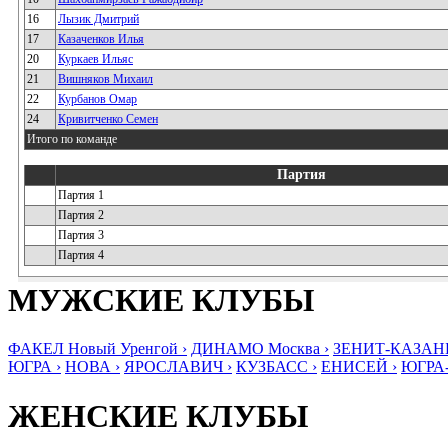
16
Лызик Дмитрий
17
Казаченков Илья
20
Куркаев Ильяс
21
Вишняков Михаил
22
Курбанов Омар
24
Кривитченко Семен
Итого по команде
Партия
Партия 1
Партия 2
Партия 3
Партия 4
МУЖСКИЕ КЛУБЫ
ФАКЕЛ Новый Уренгой ›
ДИНАМО Москва ›
ЗЕНИТ-КАЗАНЬ
ЮГРА ›
НОВА ›
ЯРОСЛАВИЧ ›
КУЗБАСС ›
ЕНИСЕЙ ›
ЮГРА
ЖЕНСКИЕ КЛУБЫ