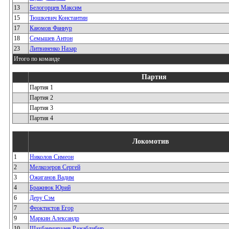
13
Белогорцев Максим
15
Тюшкевич Константин
17
Каюмов Фаннур
18
Семышев Антон
23
Литвиненко Назар
Итого по команде
Партия
Партия 1
Партия 2
Партия 3
Партия 4
Локомотив
1
Николов Симеон
2
Мелкозеров Сергей
3
Ожиганов Вадим
4
Бражнюк Юрий
6
Деру Сэм
7
Феоктистов Егор
9
Маркин Александр
10
Шахбанмирзаев Ражабдибир