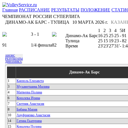
Главная
РАСПИСАНИЕ
РЕЗУЛЬТАТЫ
ПОЛОЖЕНИЕ
СТАТИ
ЧЕМПИОНАТ РОССИИ СУПЕРЛИГА
ДИНАМО-АК БАРС - ТУЛИЦА
10 МАРТА 2026 г.
КАЗАН
1
2
3
4
5
И
3 - 1
Динамо-Ак Барс
16
25
25
25
-
91
Тулица
25
15
19
23
-
82
91
1/4 финала
82
Время
23'
23'
27'
31'
-
1:4
АНОНС
РЕЗУЛЬТАТЫ
ДИНАМИКА
Динамо-Ак Барс
1
Карполь Елизавета
3
Мухаметшина Милина
4
Матвеева Полина
6
Королева Ирина
7
Светник Анастасия
8
Бибина Мария
10
Ануфриенко Анастасия
14
Гатина Екатерина
15
Ковалева Полина