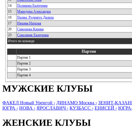
14
Полякова Екатерина
15
Мамедова Александра
16
Палма_Родригез Далила
17
Някина Наталья
20
Симонова Карина
23
Сокольчик Екатерина
Итого по команде
Партия
Партия 1
Партия 2
Партия 3
Партия 4
МУЖСКИЕ КЛУБЫ
ФАКЕЛ Новый Уренгой ›
ДИНАМО Москва ›
ЗЕНИТ-КАЗАНЬ
ЮГРА ›
НОВА ›
ЯРОСЛАВИЧ ›
КУЗБАСС ›
ЕНИСЕЙ ›
ЮГРА
ЖЕНСКИЕ КЛУБЫ