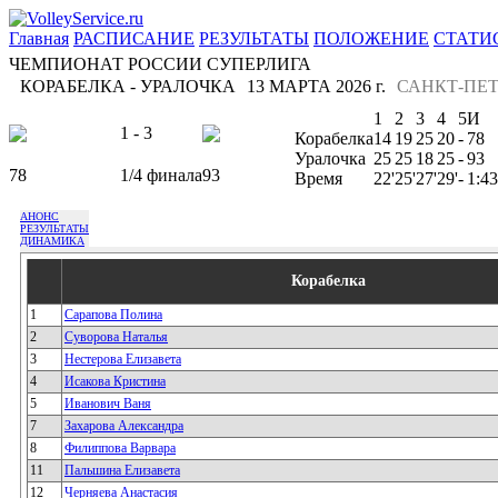
Главная
РАСПИСАНИЕ
РЕЗУЛЬТАТЫ
ПОЛОЖЕНИЕ
СТАТИ
ЧЕМПИОНАТ РОССИИ СУПЕРЛИГА
КОРАБЕЛКА - УРАЛОЧКА
13 МАРТА 2026 г.
САНКТ-ПЕТ
1
2
3
4
5
И
1 - 3
Корабелка
14
19
25
20
-
78
Уралочка
25
25
18
25
-
93
78
1/4 финала
93
Время
22'
25'
27'
29'
-
1:43
АНОНС
РЕЗУЛЬТАТЫ
ДИНАМИКА
Корабелка
1
Сарапова Полина
2
Суворова Наталья
3
Нестерова Елизавета
4
Исакова Кристина
5
Иванович Ваня
7
Захарова Александра
8
Филиппова Варвара
11
Пальшина Елизавета
12
Черняева Анастасия