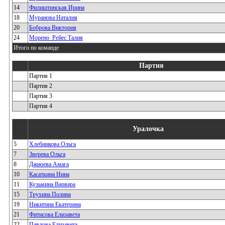
14
Филиштинская Ирина
18
Муранова Наталия
20
Боброва Виктория
24
Морено_Рейес Талия
Итого по команде
Партия
Партия 1
Партия 2
Партия 3
Партия 4
Уралочка
5
Хлебникова Ольга
7
Зверева Ольга
8
Джиоева Амага
10
Касаткина Нина
11
Кузьмина Варвара
15
Трухина Полина
19
Никитина Екатерина
21
Фитисова Елизавета
22
Павлова Елизавета