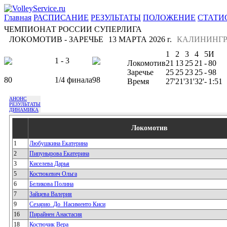
Главная
РАСПИСАНИЕ
РЕЗУЛЬТАТЫ
ПОЛОЖЕНИЕ
СТАТИ
ЧЕМПИОНАТ РОССИИ СУПЕРЛИГА
ЛОКОМОТИВ - ЗАРЕЧЬЕ
13 МАРТА 2026 г.
КАЛИНИНГР
1
2
3
4
5
И
1 - 3
Локомотив
21
13
25
21
-
80
Заречье
25
25
23
25
-
98
80
1/4 финала
98
Время
27'
21'
31'
32'
-
1:51
АНОНС
РЕЗУЛЬТАТЫ
ДИНАМИКА
Локомотив
1
Любушкина Екатерина
2
Пипунырова Екатерина
3
Киселева Дарья
5
Костюкевич Ольга
6
Беликова Полина
7
Зайцева Валерия
9
Сезарио_До_Насименто Киси
16
Пирайнен Анастасия
18
Костючик Вера