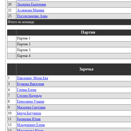
20
Лазарева Екатерина
22
Аслямова Марина
25
Погорельченко Анна
Итого по команде
Партия
Партия 1
Партия 2
Партия 3
Партия 4
Заречье
1
Павлович_Мори Ева
3
Буркова Виктория
4
Гатина Елена
7
Столяр Надежда
8
Ермолаева Ульяна
9
Масалева Светлана
10
Бярда Богумила
11
Бровкина Юлия
13
Младенович Елена
14
Максимова Юлия