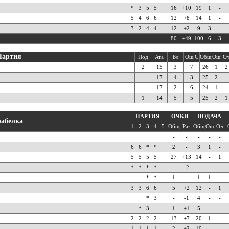
*
3
5
5
16
+10
19
1
-
5
4
6
6
12
+8
14
1
-
3
2
4
4
12
+2
9
3
-
80
+49
100
6
3
Партия
Под
Ата
Бл
Ош.С
Общ
Ош
О
2
15
3
7
26
1
2
-
17
4
3
25
2
-
-
17
2
6
24
1
-
1
14
5
5
25
2
1
ПАРТИЯ
ОЧКИ
ПОДАЧА
абелка
1
2
3
4
5
Общ
Раз
Общ
Ош
Оч
-
-
-
-
-
6
6
*
*
2
-
3
1
-
5
5
5
5
27
+13
14
-
1
*
*
*
*
-
-2
-
-
-
*
*
1
-
1
1
-
3
3
6
6
5
+2
12
-
1
*
3
-
-1
4
-
-
*
3
1
+1
5
-
-
2
2
2
2
13
+7
20
1
-
1
1
1
1
2
+2
10
-
-