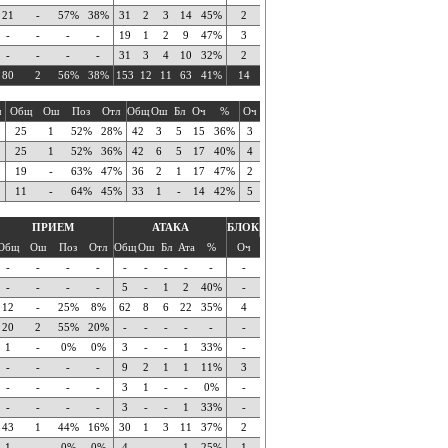
21
-
57%
38%
31
2
3
14
45%
2
-
-
-
-
19
1
2
9
47%
3
-
-
-
-
31
3
4
10
32%
2
80
2
56%
38%
153
12
11
63
41%
14
ч
Общ
Ош
Поз
Отл
Общ
Ош
Бл
Оч
%
Оч
25
1
52%
28%
42
3
5
15
36%
3
25
1
52%
36%
42
6
5
17
40%
4
19
-
63%
47%
36
2
1
17
47%
2
11
-
64%
45%
33
1
-
14
42%
5
ПРИЕМ
АТАКА
БЛОК
Общ
Ош
Поз
Отл
Общ
Ош
Бл
Ата
%
Оч
-
-
-
-
-
-
-
-
-
-
-
-
-
-
5
-
1
2
40%
-
12
-
25%
8%
62
8
6
22
35%
4
20
2
55%
20%
-
-
-
-
-
-
1
-
0%
0%
3
-
-
1
33%
-
-
-
-
-
9
2
1
1
11%
3
-
-
-
-
3
1
-
-
0%
-
-
-
-
-
3
-
-
1
33%
-
43
1
44%
16%
30
1
3
11
37%
2
1
-
0%
0%
4
-
-
1
25%
1