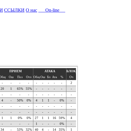
И
ССЫЛКИ
О нас
On-line
ПРИЕМ
АТАКА
БЛОК
Общ
Ош
Поз
Отл
Общ
Ош
Бл
Ата
%
Оч
-
-
-
-
-
-
-
-
-
2
20
1
65%
55%
-
-
-
-
-
-
-
-
-
-
-
-
-
-
-
-
4
-
50%
0%
4
1
1
-
0%
-
-
-
-
-
-
-
-
-
-
-
-
-
-
-
-
-
-
-
-
-
1
1
0%
0%
27
1
1
16
59%
4
-
-
-
-
1
-
-
-
0%
-
34
-
53%
32%
40
4
-
14
35%
1