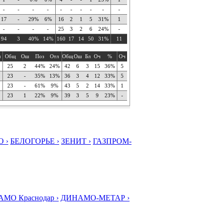
-
-
-
-
-
-
-
-
-
-
17
-
29%
6%
16
2
1
5
31%
1
-
-
-
-
25
3
2
6
24%
-
94
3
40%
14%
160
17
14
50
31%
11
ч
Общ
Ош
Поз
Отл
Общ
Ош
Бл
Оч
%
Оч
25
2
44%
24%
42
6
3
15
36%
5
23
-
35%
13%
36
3
4
12
33%
5
23
-
61%
9%
43
5
2
14
33%
1
23
1
22%
9%
39
3
5
9
23%
-
 ›
БЕЛОГОРЬЕ ›
ЗЕНИТ ›
ГАЗПРОМ-
МО Краснодар ›
ДИНАМО-МЕТАР ›