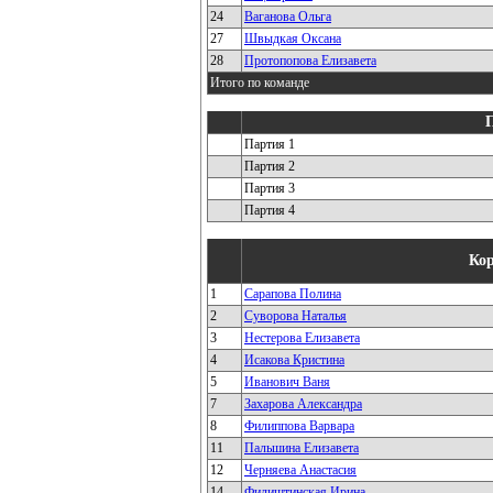
24
Ваганова Ольга
27
Швыдкая Оксана
28
Протопопова Елизавета
Итого по команде
Партия 1
Партия 2
Партия 3
Партия 4
Кор
1
Сарапова Полина
2
Суворова Наталья
3
Нестерова Елизавета
4
Исакова Кристина
5
Иванович Ваня
7
Захарова Александра
8
Филиппова Варвара
11
Пальшина Елизавета
12
Черняева Анастасия
14
Филиштинская Ирина