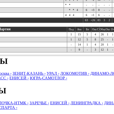
*
*
-
-
-
-
-
*
*
4
6
+3
8
-
-
4
4
4
6
+1
6
-
-
63
+26
83
3
2
Партия
Под
Ата
Бл
Ош.С
Общ
Ош
О
1
15
5
4
26
1
1
1
12
5
8
25
-
1
-
14
1
4
20
1
-
-
9
-
3
12
1
-
БЫ
ква ›
ЗЕНИТ-КАЗАНЬ ›
УРАЛ ›
ЛОКОМОТИВ ›
ДИНАМО-ЛО
СС ›
ЕНИСЕЙ ›
ЮГРА-САМОТЛОР ›
БЫ
ЛОЧКА-НТМК ›
ЗАРЕЧЬЕ ›
ЕНИСЕЙ ›
ЛЕНИНГРАДКА ›
ДИНА
СПАРТА ›