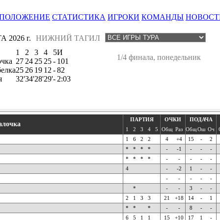
ПОЛОЖЕНИЕ
СТАТИСТИКА
ИГРОКИ
КОМАНДЫ
НОВОСТ
А 2026 г.
НИЖНИЙ ТАГИЛ
1
2
3
4
5
И
1/4 финала, понедельник
очка
27
24
25
25
-
101
белка
25
26
19
12
-
82
я
32'
34'
28'
29'
-
2:03
ПАРТИЯ
ОЧКИ
ПОДАЧА
алочка
1
2
3
4
5
Общ
Раз
Общ
Ош
Оч
1
6
2
2
4
+4
15
-
2
*
*
*
*
-
-1
-
-
-
*
*
*
*
-
-
-
-
-
4
-
-2
1
-
-
-
-
-
-
-
*
-
-
3
-
-
2
1
3
3
21
+18
14
-
1
*
*
*
-
-
8
-
-
6
5
1
1
15
+10
17
1
-