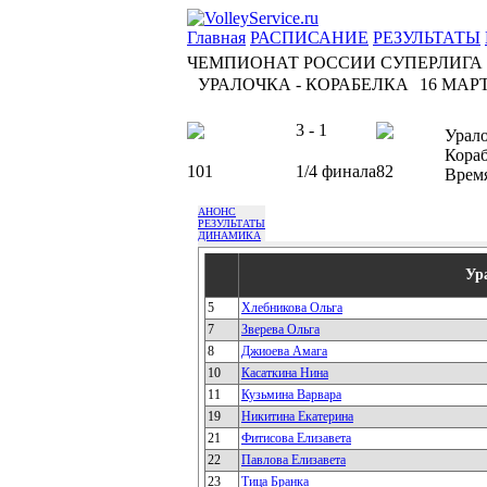
Главная
РАСПИСАНИЕ
РЕЗУЛЬТАТЫ
ЧЕМПИОНАТ РОССИИ СУПЕРЛИГА
УРАЛОЧКА - КОРАБЕЛКА
16 МАРТ
3 - 1
Урал
Кора
101
1/4 финала
82
Врем
АНОНС
РЕЗУЛЬТАТЫ
ДИНАМИКА
Ур
5
Хлебникова Ольга
7
Зверева Ольга
8
Джиоева Амага
10
Касаткина Нина
11
Кузьмина Варвара
19
Никитина Екатерина
21
Фитисова Елизавета
22
Павлова Елизавета
23
Тица Бранка