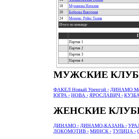
18
Муранова Наталия
20
Боброва Виктория
24
Морено_Рейес Талия
Итого по команде
Партия 1
Партия 2
Партия 3
Партия 4
МУЖСКИЕ КЛУ
ФАКЕЛ Новый Уренгой ›
ДИНАМО Мос
ЮГРА ›
НОВА ›
ЯРОСЛАВИЧ ›
КУЗБА
ЖЕНСКИЕ КЛУ
ДИНАМО ›
ДИНАМО-КАЗАНЬ ›
УРА
ЛОКОМОТИВ ›
МИНСК ›
ТУЛИЦА ›