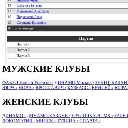
14
Сикачева Евгения
17
Манжосова Анастасия
19
Подкопаева Анна
29
Синицына Елизавета
Итого по команде
Партия
Партия 1
Партия 2
Партия 3
МУЖСКИЕ КЛУБЫ
ФАКЕЛ Новый Уренгой ›
ДИНАМО Москва ›
ЗЕНИТ-КАЗАНЬ
ЮГРА ›
НОВА ›
ЯРОСЛАВИЧ ›
КУЗБАСС ›
ЕНИСЕЙ ›
ЮГРА
ЖЕНСКИЕ КЛУБЫ
ДИНАМО ›
ДИНАМО-КАЗАНЬ ›
УРАЛОЧКА-НТМК ›
ЗАРЕЧ
ЛОКОМОТИВ ›
МИНСК ›
ТУЛИЦА ›
СПАРТА ›