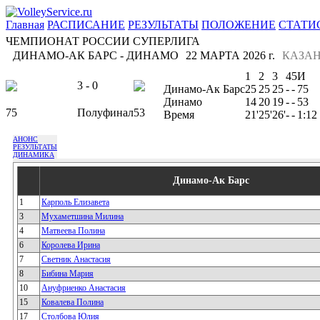
Главная
РАСПИСАНИЕ
РЕЗУЛЬТАТЫ
ПОЛОЖЕНИЕ
СТАТИ
ЧЕМПИОНАТ РОССИИ СУПЕРЛИГА
ДИНАМО-АК БАРС - ДИНАМО
22 МАРТА 2026 г.
КАЗА
1
2
3
4
5
И
3 - 0
Динамо-Ак Барс
25
25
25
-
-
75
Динамо
14
20
19
-
-
53
75
Полуфинал
53
Время
21'
25'
26'
-
-
1:12
АНОНС
РЕЗУЛЬТАТЫ
ДИНАМИКА
Динамо-Ак Барс
1
Карполь Елизавета
3
Мухаметшина Милина
4
Матвеева Полина
6
Королева Ирина
7
Светник Анастасия
8
Бибина Мария
10
Ануфриенко Анастасия
15
Ковалева Полина
17
Столбова Юлия