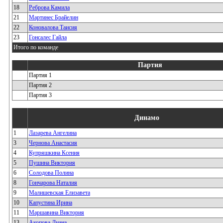
18
Реброва Камила
21
Мартинес Брайелин
22
Коновалова Таисия
23
Гонсалес Гайла
Итого по команде
Партия
Партия 1
Партия 2
Партия 3
Динамо
1
Лазарева Ангелина
3
Чернова Анастасия
4
Купряшкина Ксения
5
Пушина Виктория
6
Солодова Полина
8
Гончарова Наталия
9
Малишевская Елизавета
10
Капустина Ирина
11
Маршавина Виктория
13
Акопова Диана