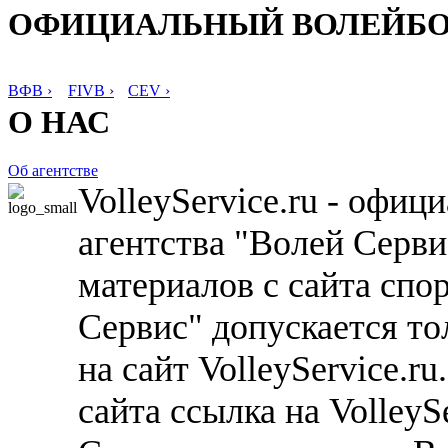
ОФИЦИАЛЬНЫЙ ВОЛЕЙБ
ВФВ ›
FIVB ›
CEV ›
О НАС
Об агентстве
VolleyService.ru - офи
агентства "Волей Серв
материалов с сайта спо
Сервис" допускается то
на сайт VolleyService.r
сайта ссылка на VolleyS