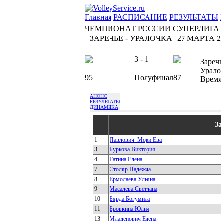
Главная
РАСПИСАНИЕ
РЕЗУЛЬТАТЫ
ЧЕМПИОНАТ РОССИИ СУПЕРЛИГА
ЗАРЕЧЬЕ - УРАЛОЧКА
27 МАРТА 20
3 - 1
Зареч
Урало
95
Полуфинал
87
Врем
АНОНС
РЕЗУЛЬТАТЫ
ДИНАМИКА
З
1
Павлович_Мори Ева
3
Буркова Виктория
4
Гатина Елена
7
Столяр Надежда
8
Ермолаева Ульяна
9
Масалева Светлана
10
Бярда Богумила
11
Бровкина Юлия
13
Младенович Елена