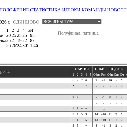
ПОЛОЖЕНИЕ
СТАТИСТИКА
ИГРОКИ
КОМАНДЫ
НОВОСТ
26 г.
ОДИНЦОВО
1
2
3
4
5
И
Полуфинал, пятница
ье
20
25
25
25
-
95
чка
25
21
19
22
-
87
я
26'
26'
24'
30'
-
1:46
ПАРТИЯ
ОЧКИ
ПОДАЧА
аречье
1
2
3
4
5
Общ
Раз
Общ
Ош
Оч
6
2
2
6
2
+1
16
-
1
*
*
-
-
-
-
-
-
-
-
-
-
2
4
-
-1
8
1
-
-
-
-
-
-
*
*
*
*
-
-1
-
-
-
*
*
5
3
14
+10
11
2
1
5
1
1
5
13
+10
11
1
-
3
5
*
8
+1
8
2
1