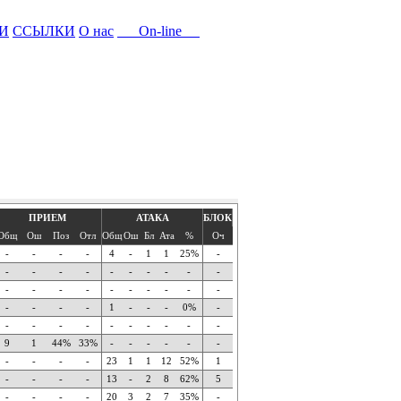
И
ССЫЛКИ
О нас
On-line
ПРИЕМ
АТАКА
БЛОК
Общ
Ош
Поз
Отл
Общ
Ош
Бл
Ата
%
Оч
-
-
-
-
4
-
1
1
25%
-
-
-
-
-
-
-
-
-
-
-
-
-
-
-
-
-
-
-
-
-
-
-
-
-
1
-
-
-
0%
-
-
-
-
-
-
-
-
-
-
-
9
1
44%
33%
-
-
-
-
-
-
-
-
-
-
23
1
1
12
52%
1
-
-
-
-
13
-
2
8
62%
5
-
-
-
-
20
3
2
7
35%
-