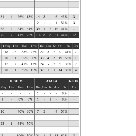
-
-
-
-
-
-
-
-
-
-
-
-
-
-
-
-
-
-
-
-
31
4
26%
13%
14
3
-
6
43%
3
-
-
-
-
2
-
-
1
50%
3
35
2
54%
34%
39
1
2
16
41%
-
75
7
41%
25%
116
8
8
51
44%
12
ч
Общ
Ош
Поз
Отл
Общ
Ош
Бл
Оч
%
Оч
18
3
33%
22%
22
3
2
9
41%
-
20
1
55%
50%
33
4
3
19
58%
1
17
2
41%
12%
24
-
2
9
38%
7
20
1
35%
15%
37
1
1
14
38%
4
ПРИЕМ
АТАКА
БЛОК
Общ
Ош
Поз
Отл
Общ
Ош
Бл
Ата
%
Оч
-
-
-
-
1
-
-
-
0%
-
1
-
0%
0%
1
-
1
-
0%
-
-
-
-
-
-
-
-
-
-
-
10
-
40%
30%
7
3
-
4
57%
-
-
-
-
-
-
-
-
-
-
-
22
1
64%
50%
-
-
-
-
-
-
-
-
-
-
-
-
-
-
-
-
2
-
100%
50%
21
1
2
13
62%
3