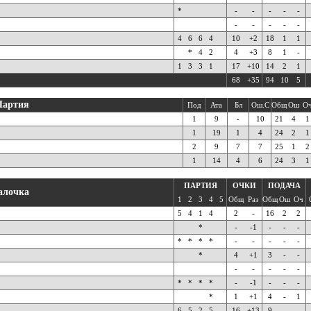
*
-
-
-
-
-
-
-
-
-
-
4
6
6
4
10
+2
18
1
1
*
4
2
4
+3
8
1
-
1
3
3
1
17
+10
14
2
1
68
+35
94
10
5
Партия
Под
Ата
Бл
Ош.С
Общ
Ош
О
1
9
-
10
21
4
1
1
19
1
4
24
2
1
2
9
7
7
25
1
2
1
14
4
6
24
3
1
ПАРТИЯ
ОЧКИ
ПОДАЧА
алочка
1
2
3
4
5
Общ
Раз
Общ
Ош
Оч
5
4
1
4
2
-
16
2
2
*
-
-1
-
-
-
*
*
*
*
-
-
-
-
-
*
4
+1
3
-
-
-
-
-
-
-
*
*
*
*
-
-1
-
-
-
*
1
+1
4
-
1
6
5
2
5
16
+13
9
-
-