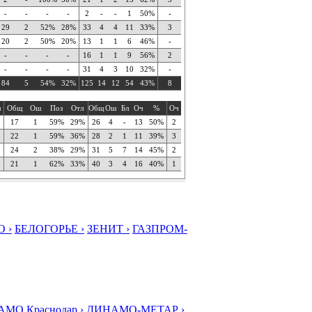
-
-
-
-
2
-
-
1
50%
-
29
2
52%
28%
33
4
4
11
33%
3
20
2
50%
20%
13
1
1
6
46%
-
-
-
-
-
16
1
1
9
56%
2
-
-
-
-
31
4
3
10
32%
-
84
5
54%
32%
125
14
12
54
43%
8
ч
Общ
Ош
Поз
Отл
Общ
Ош
Бл
Оч
%
Оч
17
1
59%
29%
26
4
-
13
50%
2
22
1
59%
36%
28
2
1
11
39%
3
24
2
38%
29%
31
5
7
14
45%
2
21
1
62%
33%
40
3
4
16
40%
1
 ›
БЕЛОГОРЬЕ ›
ЗЕНИТ ›
ГАЗПРОМ-
МО Краснодар ›
ДИНАМО-МЕТАР ›