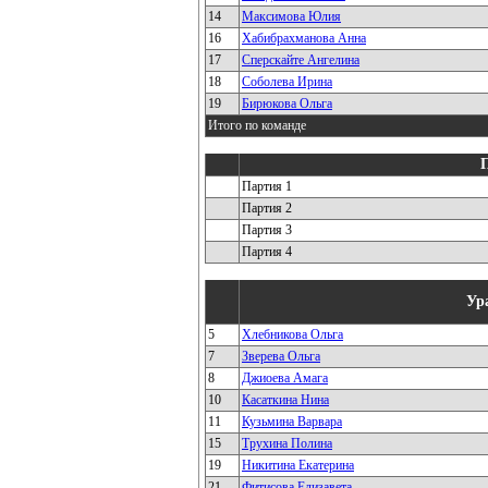
14
Максимова Юлия
16
Хабибрахманова Анна
17
Сперскайте Ангелина
18
Соболева Ирина
19
Бирюкова Ольга
Итого по команде
Партия 1
Партия 2
Партия 3
Партия 4
Ур
5
Хлебникова Ольга
7
Зверева Ольга
8
Джиоева Амага
10
Касаткина Нина
11
Кузьмина Варвара
15
Трухина Полина
19
Никитина Екатерина
21
Фитисова Елизавета