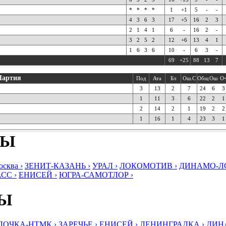
*
*
*
*
1
+1
5
-
-
4
3
6
3
17
+5
16
2
3
2
1
4
1
6
-
16
2
-
3
2
5
2
12
+6
13
4
1
1
6
3
6
10
-
6
3
-
69
+25
88
13
7
Партия
Под
Ата
Бл
Ош.С
Общ
Ош
О
3
13
2
7
24
6
3
1
11
3
6
22
2
1
2
14
2
1
19
2
2
1
16
1
4
23
3
1
БЫ
ква ›
ЗЕНИТ-КАЗАНЬ ›
УРАЛ ›
ЛОКОМОТИВ ›
ДИНАМО-ЛО
СС ›
ЕНИСЕЙ ›
ЮГРА-САМОТЛОР ›
БЫ
ЛОЧКА-НТМК ›
ЗАРЕЧЬЕ ›
ЕНИСЕЙ ›
ЛЕНИНГРАДКА ›
ДИНА