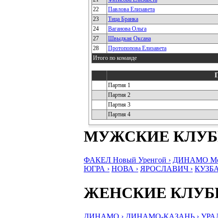
22
Павлова Елизавета
23
Тица Бранка
24
Ваганова Ольга
27
Швыдкая Оксана
28
Протопопова Елизавета
Итого по команде
Партия 1
Партия 2
Партия 3
Партия 4
МУЖСКИЕ КЛУ
ФАКЕЛ Новый Уренгой ›
ДИНАМО Мос
ЮГРА ›
НОВА ›
ЯРОСЛАВИЧ ›
КУЗБА
ЖЕНСКИЕ КЛУ
ДИНАМО ›
ДИНАМО-КАЗАНЬ ›
УРА