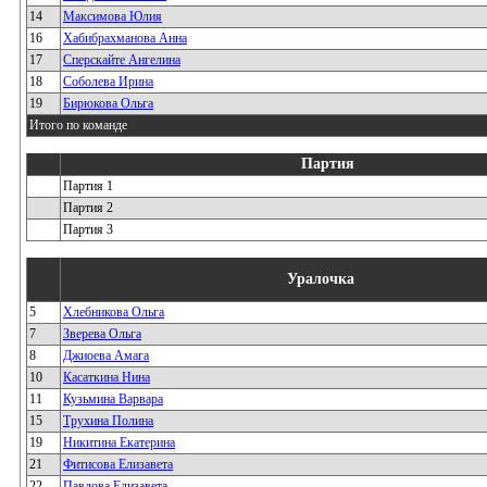
14
Максимова Юлия
16
Хабибрахманова Анна
17
Сперскайте Ангелина
18
Соболева Ирина
19
Бирюкова Ольга
Итого по команде
Партия
Партия 1
Партия 2
Партия 3
Уралочка
5
Хлебникова Ольга
7
Зверева Ольга
8
Джиоева Амага
10
Касаткина Нина
11
Кузьмина Варвара
15
Трухина Полина
19
Никитина Екатерина
21
Фитисова Елизавета
22
Павлова Елизавета