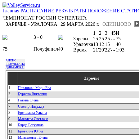
Главная
РАСПИСАНИЕ
РЕЗУЛЬТАТЫ
ПОЛОЖЕНИЕ
СТАТИ
ЧЕМПИОНАТ РОССИИ СУПЕРЛИГА
ЗАРЕЧЬЕ - УРАЛОЧКА
29 МАРТА 2026 г.
ОДИНЦОВО
1
2
3
4
5
И
3 - 0
Заречье
25
25
25
-
-
75
Уралочка
13
12
15
-
-
40
75
Полуфинал
40
Время
21'
20'
22'
-
-
1:03
АНОНС
РЕЗУЛЬТАТЫ
ДИНАМИКА
Заречье
1
Павлович_Мори Ева
3
Буркова Виктория
4
Гатина Елена
7
Столяр Надежда
8
Ермолаева Ульяна
9
Масалева Светлана
10
Бярда Богумила
11
Бровкина Юлия
13
Младенович Елена