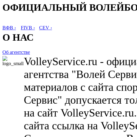
ОФИЦИАЛЬНЫЙ ВОЛЕЙБ
ВФВ ›
FIVB ›
CEV ›
О НАС
Об агентстве
VolleyService.ru - офи
агентства "Волей Серв
материалов с сайта спо
Сервис" допускается то
на сайт VolleyService.r
сайта ссылка на VolleyS