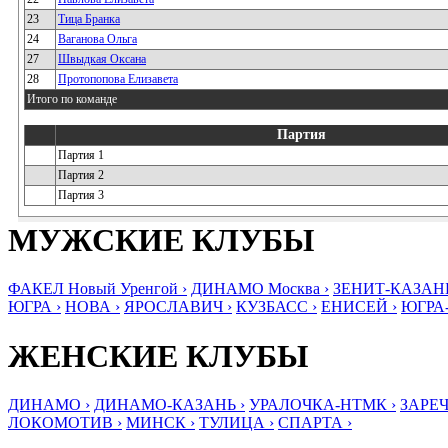
23
Тица Бранка
24
Ваганова Ольга
27
Швыдкая Оксана
28
Протопопова Елизавета
Итого по команде
Партия
Партия 1
Партия 2
Партия 3
МУЖСКИЕ КЛУБЫ
ФАКЕЛ Новый Уренгой ›
ДИНАМО Москва ›
ЗЕНИТ-КАЗАНЬ
ЮГРА ›
НОВА ›
ЯРОСЛАВИЧ ›
КУЗБАСС ›
ЕНИСЕЙ ›
ЮГРА
ЖЕНСКИЕ КЛУБЫ
ДИНАМО ›
ДИНАМО-КАЗАНЬ ›
УРАЛОЧКА-НТМК ›
ЗАРЕЧ
ЛОКОМОТИВ ›
МИНСК ›
ТУЛИЦА ›
СПАРТА ›