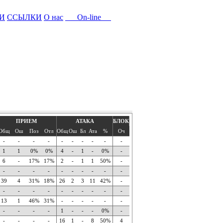
И
ССЫЛКИ
О нас
On-line
ПРИЕМ
АТАКА
БЛОК
Общ
Ош
Поз
Отл
Общ
Ош
Бл
Ата
%
Оч
-
-
-
-
-
-
-
-
-
-
1
1
0%
0%
4
-
1
-
0%
-
6
-
17%
17%
2
-
1
1
50%
-
-
-
-
-
-
-
-
-
-
-
39
4
31%
18%
26
2
3
11
42%
-
-
-
-
-
-
-
-
-
-
-
13
1
46%
31%
-
-
-
-
-
-
-
-
-
-
1
-
-
-
0%
-
-
-
-
-
16
1
-
8
50%
4