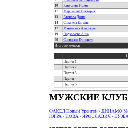
10
Капустина Ирина
11
Маршавина Виктория
13
Акопова Диана
14
Сикачева Евгения
17
Манжосова Анастасия
19
Подкопаева Анна
29
Синицына Елизавета
Итого по команде
Партия 1
Партия 2
Партия 3
Партия 4
Партия 5
МУЖСКИЕ КЛУ
ФАКЕЛ Новый Уренгой ›
ДИНАМО Мос
ЮГРА ›
НОВА ›
ЯРОСЛАВИЧ ›
КУЗБА