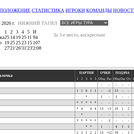
ПОЛОЖЕНИЕ
СТАТИСТИКА
ИГРОКИ
КОМАНДЫ
НОВОСТ
2026 г.
НИЖНИЙ ТАГИЛ
1
2
3
4
5
И
За 3-е место, воскресеьне
ка
25
14
19
25
11
94
о
19
25
25
23
15
107
27'
21'
26'
31'
23'
2:08
ПАРТИЯ
ОЧКИ
ПОДАЧА
алочка
1
2
3
4
5
Общ
Раз
Общ
Ош
Оч
-
-
-
-
-
1
1
6
1
1
-
-2
13
-
-
*
1
-
1
-
-
*
*
*
*
*
-
-
-
-
-
*
4
4
4
13
+3
10
1
2
*
-
-
-
-
-
*
*
*
*
*
-
-1
-
-
-
*
*
1
-
4
1
1
2
2
1
2
2
13
+12
18
-
1