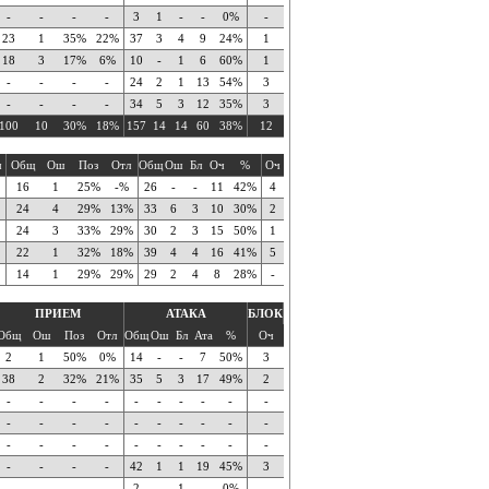
-
-
-
-
3
1
-
-
0%
-
23
1
35%
22%
37
3
4
9
24%
1
18
3
17%
6%
10
-
1
6
60%
1
-
-
-
-
24
2
1
13
54%
3
-
-
-
-
34
5
3
12
35%
3
100
10
30%
18%
157
14
14
60
38%
12
ч
Общ
Ош
Поз
Отл
Общ
Ош
Бл
Оч
%
Оч
16
1
25%
-%
26
-
-
11
42%
4
24
4
29%
13%
33
6
3
10
30%
2
24
3
33%
29%
30
2
3
15
50%
1
22
1
32%
18%
39
4
4
16
41%
5
14
1
29%
29%
29
2
4
8
28%
-
ПРИЕМ
АТАКА
БЛОК
Общ
Ош
Поз
Отл
Общ
Ош
Бл
Ата
%
Оч
2
1
50%
0%
14
-
-
7
50%
3
38
2
32%
21%
35
5
3
17
49%
2
-
-
-
-
-
-
-
-
-
-
-
-
-
-
-
-
-
-
-
-
-
-
-
-
-
-
-
-
-
-
-
-
-
-
42
1
1
19
45%
3
-
-
-
-
2
-
1
-
0%
-