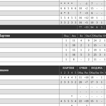
*
*
*
*
-
-1
7
-
-
6
6
5
6
6
10
+2
15
-
-
4
*
3
7
+3
6
-
-
5
5
4
5
5
16
+12
10
1
-
3
3
2
3
3
16
+5
10
3
1
77
+33
94
6
5
Партия
Под
Ата
Бл
Ош.С
Общ
Ош
О
1
11
4
9
24
2
1
1
10
2
1
15
-
1
1
15
1
2
19
1
1
1
16
5
3
25
3
1
1
8
-
2
11
-
1
ПАРТИЯ
ОЧКИ
ПОДАЧА
инамо
1
2
3
4
5
Общ
Раз
Общ
Ош
Оч
3
4
4
4
3
11
+10
18
-
1
2
3
3
3
2
20
+7
17
3
1
-
-
-
-
-
-
-
-
-
-
*
-
-
-
-
-
4
5
5
5
4
22
+19
15
1
-
*
-
-1
-
-
-