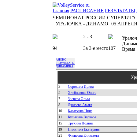
Главная
РАСПИСАНИЕ
РЕЗУЛЬТАТЫ
ЧЕМПИОНАТ РОССИИ СУПЕРЛИГА
УРАЛОЧКА - ДИНАМО
05 АПРЕЛЯ 
2 - 3
Уралоч
Динам
94
За 3-е место
107
Время
АНОНС
РЕЗУЛЬТАТЫ
ДИНАМИКА
Ур
3
Сорокина Ирина
5
Хлебникова Ольга
7
Зверева Ольга
8
Джиоева Амага
10
Касаткина Нина
11
Кузьмина Варвара
15
Трухина Полина
19
Никитина Екатерина
21
Фитисова Елизавета