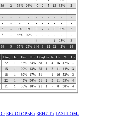
39
2
38%
26%
40
2
5
13
33%
2
-
-
-
-
-
-
-
-
-
-
-
-
-
-
-
-
-
-
-
-
-
-
-
-
-
-
-
-
-
-
2
-
0%
0%
9
-
2
5
56%
2
7
-
43%
29%
-
-
-
-
-
-
-
-
-
-
4
-
-
1
25%
2
88
5
35%
23%
146
8
12
62
42%
14
ч
Общ
Ош
Поз
Отл
Общ
Ош
Бл
Оч
%
Оч
22
1
32%
23%
38
4
4
16
42%
-
15
1
20%
13%
25
1
2
11
44%
3
18
1
39%
17%
31
-
1
16
52%
3
22
1
45%
36%
31
2
5
11
35%
4
11
1
36%
18%
21
1
-
8
38%
4
 ›
БЕЛОГОРЬЕ ›
ЗЕНИТ ›
ГАЗПРОМ-