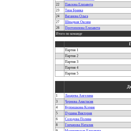
22
Павлова Елизавета
23
Тица Бранка
24
Ваганова Ольга
27
Швыдкая Оксана
28
Протопопова Елизавета
Итого по команде
Партия 1
Партия 2
Партия 3
Партия 4
Партия 5
Д
1
Лазарева Ангелина
3
Чернова Анастасия
4
Купряшкина Ксения
5
Пушина Виктория
6
Солодова Полина
8
Гончарова Наталия
9
Малишевская Елизавета