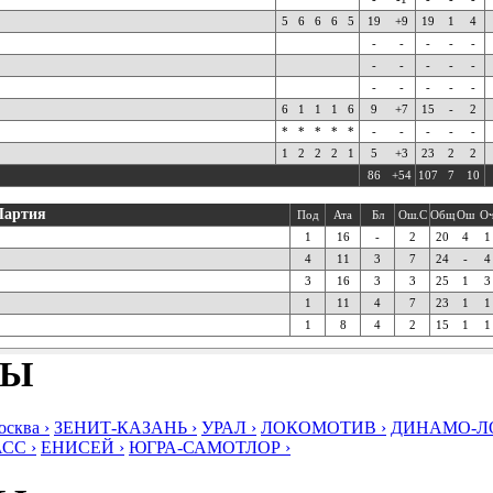
5
6
6
6
5
19
+9
19
1
4
-
-
-
-
-
-
-
-
-
-
-
-
-
-
-
6
1
1
1
6
9
+7
15
-
2
*
*
*
*
*
-
-
-
-
-
1
2
2
2
1
5
+3
23
2
2
86
+54
107
7
10
Партия
Под
Ата
Бл
Ош.С
Общ
Ош
О
1
16
-
2
20
4
1
4
11
3
7
24
-
4
3
16
3
3
25
1
3
1
11
4
7
23
1
1
1
8
4
2
15
1
1
БЫ
ква ›
ЗЕНИТ-КАЗАНЬ ›
УРАЛ ›
ЛОКОМОТИВ ›
ДИНАМО-ЛО
СС ›
ЕНИСЕЙ ›
ЮГРА-САМОТЛОР ›